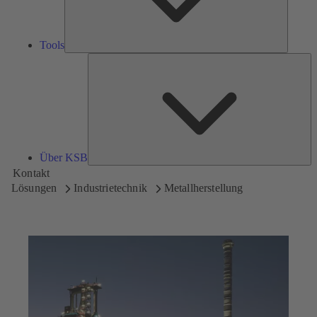
Tools
Üb
K
Über KSB
Kontakt
Lösungen
Industrietechnik
Metallherstellung