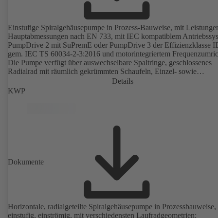
Einstufige Spiralgehäusepumpe in Prozess-Bauweise, mit Leistunge
Hauptabmessungen nach EN 733, mit IEC kompatiblem Antriebssy
PumpDrive 2 mit SuPremE oder PumpDrive 3 der Effizienzklasse I
gem. IEC TS 60034-2-3:2016 und motorintegriertem Frequenzumric
Die Pumpe verfügt über auswechselbare Spaltringe, geschlossenes
Radialrad mit räumlich gekrümmten Schaufeln, Einzel- sowie
Doppelgleitringdichtungen nach EN 12756, Welle im Bereich der
Details
Wellendichtung mit auswechselbarer Wellenschutzhülse. Die
KWP
Prozessbauweise ermöglicht eine Demontage der Kupplung, der
Lagerträger und des Laufrads, ohne dass das Pumpengehäuse von d
Rohrleitungen getrennt werden muss. Befestigungspunkte entsprech
IEC 60072, Hüllmaße gemäß DIN V 42673 (07-2011). ATEX-
Ausführung erhältlich. Den Effizienzanforderungen der ErP Richtlin
weit voraus.
Dokumente
Horizontale, radialgeteilte Spiralgehäusepumpe in Prozessbauweise,
einstufig, einströmig, mit verschiedensten Laufradgeometrien: