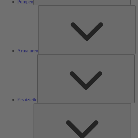
Pumpen
Ar
Armaturen
Ers
Ersatzteile
Serv