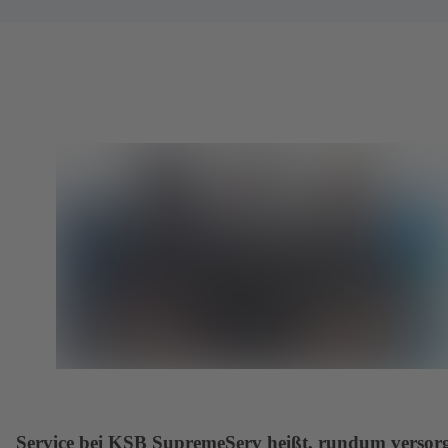
Service bei KSB SupremeServ heißt, rundum versorg