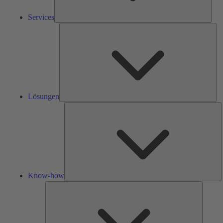
Services
Lös
Lösungen
K
h
Know-how
Tools