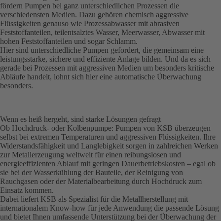
fördern Pumpen bei ganz unterschiedlichen Prozessen die
verschiedensten Medien. Dazu gehören chemisch aggressive
Flüssigkeiten genauso wie Prozessabwasser mit abrasiven
Feststoffanteilen, teilentsalztes Wasser, Meerwasser, Abwasser mit
hohen Feststoffanteilen und sogar Schlamm.
Hier sind unterschiedliche Pumpen gefordert, die gemeinsam eine
leistungsstarke, sichere und effiziente Anlage bilden. Und da es sich
gerade bei Prozessen mit aggressiven Medien um besonders kritische
Abläufe handelt, lohnt sich hier eine automatische Überwachung
besonders.
Wenn es heiß hergeht, sind starke Lösungen gefragt
Ob Hochdruck- oder Kolbenpumpe: Pumpen von KSB überzeugen
selbst bei extremen Temperaturen und aggressiven Flüssigkeiten. Ihre
Widerstandsfähigkeit und Lang­lebigkeit sorgen in zahlreichen Werken
zur Metallerzeugung weltweit für einen reibungslosen und
energieeffizienten Ablauf mit geringen Dauerbetriebskosten – egal ob
sie bei der Wasserkühlung der Bauteile, der Reinigung von
Rauchgasen oder der Materialbearbeitung durch Hochdruck zum
Einsatz kommen.
Dabei liefert KSB als Spezialist für die Metallherstellung mit
internationalem Know-how für jede Anwendung die passende Lösung
und bietet Ihnen umfassende Unter­stützung bei der Überwachung der