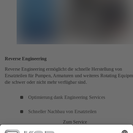
Reverse Engineering
Reverse Engineering ermöglicht die schnelle Herstellung von
Ersatzteilen für Pumpen, Armaturen und weiteres Rotating Equipm
die schwer oder nicht mehr verfügbar sind.
Optimierung dank Engineering Services
Schneller Nachbau von Ersatzteilen
Zum Service