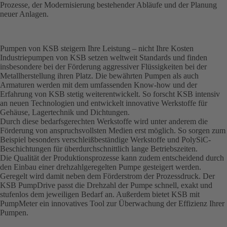
Prozesse, der Modernisierung bestehender Abläufe und der Planung
neuer Anlagen.
Pumpen von KSB steigern Ihre Leistung – nicht Ihre Kosten
Industriepumpen von KSB setzen weltweit Standards und finden
insbesondere bei der Förderung aggressiver Flüssigkeiten bei der
Metallherstellung ihren Platz. Die bewährten Pumpen als auch
Armaturen werden mit dem umfassenden Know-how und der
Erfahrung von KSB stetig weiterentwickelt. So forscht KSB intensiv
an neuen Technologien und entwickelt innovative Werkstoffe für
Gehäuse, Lagertechnik und Dichtungen.
Durch diese bedarfsgerechten Werkstoffe wird unter anderem die
Förderung von anspruchsvollsten Medien erst möglich. So sorgen zum
Beispiel besonders verschleiß­beständige Werkstoffe und PolySiC-
Beschichtungen für überdurchschnittlich lange Betriebszeiten.
Die Qualität der Produktionsprozesse kann zudem entscheidend durch
den Einbau einer drehzahlgeregelten Pumpe gesteigert werden.
Geregelt wird damit neben dem Förderstrom der Prozessdruck. Der
KSB PumpDrive passt die Drehzahl der Pumpe schnell, exakt und
stufenlos dem jeweiligen Bedarf an. Außerdem bietet KSB mit
PumpMeter ein innovatives Tool zur Überwachung der Effizienz Ihrer
Pumpen.