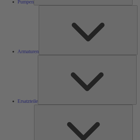
Pumpen
Ar
Armaturen
Ers
Ersatzteile
Serv