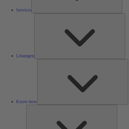
Services
Lös
Lösungen
K
h
Know-how
Tools