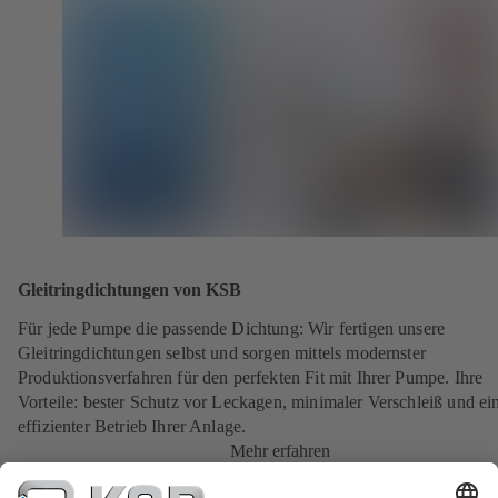
Gleitringdichtungen von KSB
Für jede Pumpe die passende Dichtung: Wir fertigen unsere
Gleitringdichtungen selbst und sorgen mittels modernster
Produktionsverfahren für den perfekten Fit mit Ihrer Pumpe. Ihre
Vorteile: bester Schutz vor Leckagen, minimaler Verschleiß und ei
effizienter Betrieb Ihrer Anlage.
Mehr erfahren