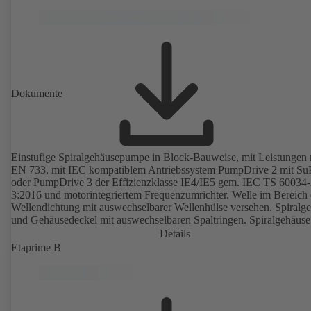
ohne Rotorlagegeber. Befestigungspunkte entsprechend EN 50347,
Hüllmaße gemäß DIN V 42673 (07-2011). ATEX-Ausführung erhält
Dokumente
Einstufige Spiralgehäusepumpe in Block-Bauweise, mit Leistungen
EN 733, mit IEC kompatiblem Antriebssystem PumpDrive 2 mit S
oder PumpDrive 3 der Effizienzklasse IE4/IE5 gem. IEC TS 60034-
3:2016 und motorintegriertem Frequenzumrichter. Welle im Bereich 
Wellendichtung mit auswechselbarer Wellenhülse versehen. Spiralg
und Gehäusedeckel mit auswechselbaren Spaltringen. Spiralgehäuse
angegossenen Pumpenfüßen bei B-, C- und S Ausführung.
Details
Befestigungspunkte entsprechend IEC 60072, Hüllmaße gemäß
Etaprime B
DIN V 42673 (07-2011). ATEX-Ausführung erhältlich. Den
Effizienzanforderungen der ErP Richtlinien weit voraus.