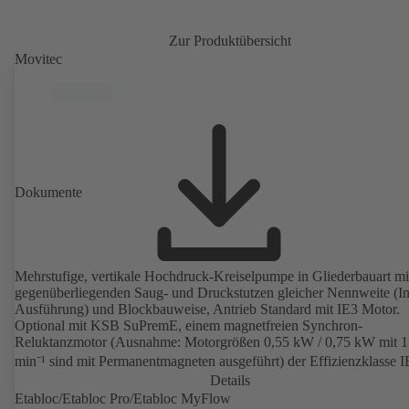
Zur Produktübersicht
Movitec
Dokumente
Mehrstufige, vertikale Hochdruck-Kreiselpumpe in Gliederbauart mi
gegenüberliegenden Saug- und Druckstutzen gleicher Nennweite (In
Ausführung) und Blockbauweise, Antrieb Standard mit IE3 Motor.
Optional mit KSB SuPremE, einem magnetfreien Synchron-
Reluktanzmotor (Ausnahme: Motorgrößen 0,55 kW / 0,75 kW mit 
min⁻¹ sind mit Permanentmagneten ausgeführt) der Effizienzklasse 
gemäß IEC TS 60034-30-2: 2016, für den Betrieb am
Details
Drehzahlregelsystem Typ KSB PumpDrive 2 oder KSB PumpDrive
Etabloc/Etabloc Pro/Etabloc MyFlow