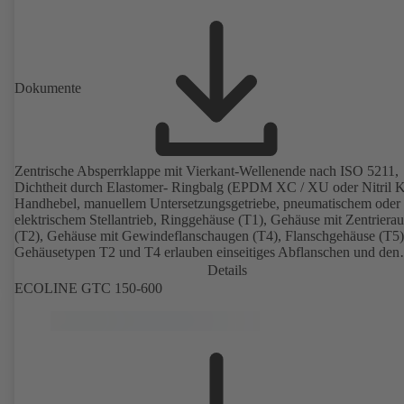
Dokumente
Zentrische Absperrklappe mit Vierkant-Wellenende nach ISO 5211,
Dichtheit durch Elastomer- Ringbalg (EPDM XC / XU oder Nitril K
Handhebel, manuellem Untersetzungsgetriebe, pneumatischem oder
elektrischem Stellantrieb, Ringgehäuse (T1), Gehäuse mit Zentriera
(T2), Gehäuse mit Gewindeflanschaugen (T4), Flanschgehäuse (T5)
Gehäusetypen T2 und T4 erlauben einseitiges Abflanschen und den
Einbau als Endarmatur. Klappenscheibe aus Gusseisen mit Kugelgraf
Details
oder Edelstahl. Anschlüsse nach EN.
ECOLINE GTC 150-600