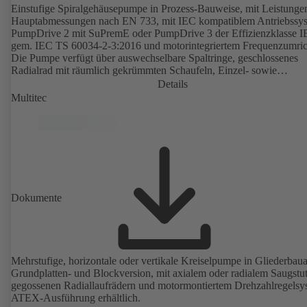
Einstufige Spiralgehäusepumpe in Prozess-Bauweise, mit Leistunge
Hauptabmessungen nach EN 733, mit IEC kompatiblem Antriebssy
PumpDrive 2 mit SuPremE oder PumpDrive 3 der Effizienzklasse I
gem. IEC TS 60034-2-3:2016 und motorintegriertem Frequenzumric
Die Pumpe verfügt über auswechselbare Spaltringe, geschlossenes
Radialrad mit räumlich gekrümmten Schaufeln, Einzel- sowie
Doppelgleitringdichtungen nach EN 12756, Welle im Bereich der
Details
Wellendichtung mit auswechselbarer Wellenschutzhülse. Die
Multitec
Prozessbauweise ermöglicht eine Demontage der Kupplung, der
Lagerträger und des Laufrads, ohne dass das Pumpengehäuse von d
Rohrleitungen getrennt werden muss. Befestigungspunkte entsprech
IEC 60072, Hüllmaße gemäß DIN V 42673 (07-2011). ATEX-
Ausführung erhältlich. Den Effizienzanforderungen der ErP Richtlin
weit voraus.
Dokumente
Mehrstufige, horizontale oder vertikale Kreiselpumpe in Gliederbauar
Grundplatten- und Blockversion, mit axialem oder radialem Saugstu
gegossenen Radiallaufrädern und motormontiertem Drehzahlregelsy
ATEX-Ausführung erhältlich.