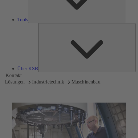
Tools
Üb
K
Über KSB
Kontakt
Lösungen
Industrietechnik
Maschinenbau