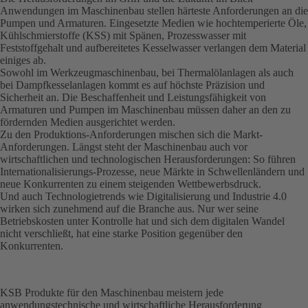
Anwendungen im Maschinenbau stellen härteste Anforderungen an die
Pumpen und Armaturen. Eingesetzte Medien wie hochtemperierte Öle,
Kühlschmierstoffe (KSS) mit Spänen, Prozesswasser mit
Feststoffgehalt und aufbereitetes Kesselwasser verlangen dem Material
einiges ab.
Sowohl im Werkzeugmaschinenbau, bei Thermalölanlagen als auch
bei Dampfkessel­anlagen kommt es auf höchste Präzision und
Sicherheit an. Die Beschaffenheit und Leistungsfähigkeit von
Armaturen und Pumpen im Maschinenbau müssen daher an den zu
fördernden Medien ausgerichtet werden.
Zu den Produktions-Anforderungen mischen sich die Markt-
Anforderungen. Längst steht der Maschinenbau auch vor
wirtschaftlichen und technologischen Heraus­forderungen: So führen
Internationalisierungs-Prozesse, neue Märkte in Schwellen­ländern und
neue Konkurrenten zu einem steigenden Wettbewerbsdruck.
Und auch Technologietrends wie Digitalisierung und Industrie 4.0
wirken sich zunehmend auf die Branche aus. Nur wer seine
Betriebskosten unter Kontrolle hat und sich dem digitalen Wandel
nicht verschließt, hat eine starke Position gegenüber den
Konkurrenten.
KSB Produkte für den Maschinenbau meistern jede
anwendungstechnische und wirtschaftliche Herausforderung