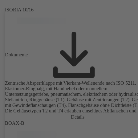
ISORIA 10/16
Dokumente
Zentrische Absperrklappe mit Vierkant-Wellenende nach ISO 5211,
Elastomer-Ringbalg, mit Handhebel oder manuellem
Untersetzungsgetriebe, pneumatischem, elektrischem oder hydrauli
Stellantrieb, Ringgehäuse (T1), Gehäuse mit Zentrieraugen (T2), G
mit Gewindeflanschaugen (T4), Flanschgehäuse ohne Dichtleiste (T
Die Gehäusetypen T2 und T4 erlauben einseitiges Abflanschen und
Einbau als Endarmatur mit Gegenflansch. Anschlüsse nach EN, A
Details
JIS.
BOAX-B