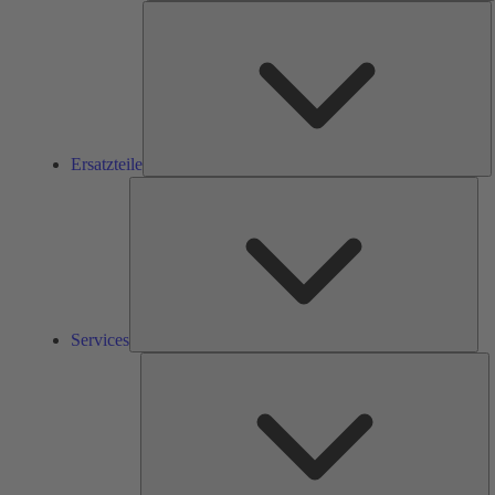
E
Ersatzteile
Ser
Services
L