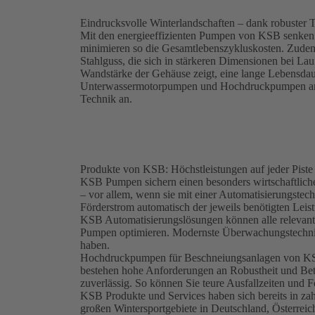
Eindrucksvolle Winterlandschaften – dank robuster
Mit den energieeffizienten Pumpen von KSB senken 
minimieren so die Gesamtlebenszykluskosten. Zudem
Stahlguss, die sich in stärkeren Dimensionen bei La
Wandstärke der Gehäuse zeigt, eine lange Lebensda
Unterwassermotorpumpen und Hochdruckpumpen an j
Technik an.
Produkte von KSB: Höchstleistungen auf jeder Piste
KSB Pumpen sichern einen besonders wirtschaftlich
– vor allem, wenn sie mit einer Automatisierungstec
Förderstrom automatisch der jeweils benötigten Leis
KSB Automatisierungslösungen können alle relevante
Pumpen optimieren. Modernste Überwachungstechnik s
haben.
Hochdruckpumpen für Beschneiungsanlagen von KSB 
bestehen hohe Anforderungen an Robustheit und Betr
zuverlässig. So können Sie teure Ausfallzeiten und
KSB Produkte und Services haben sich bereits in zah
großen Wintersportgebiete in Deutschland, Österreic