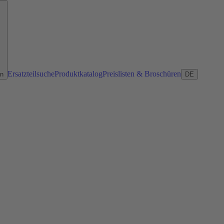
Ersatzteilsuche
Produktkatalog
Preislisten & Broschüren
en
DE