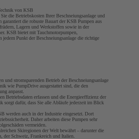
 Technik von KSB
Sie die Betriebskosten Ihrer Beschneiungsanlage und
 garantiert die robuste Bauart der KSB Pumpen aus
ufrädern, Lagern und Werkstoffen sowie in der
uer. KSB bietet mit Tauchmotorpumpen,
edem Punkt der Beschneiungsanlage die richtige
en und stromsparenden Betrieb der Beschneiungsanlage
hnik wie PumpDrive ausgestattet sind, die den
tung anpasst.
n Betriebsdaten erfassen und die Energieeffizienz der
orgt dafür, dass Sie alle Abläufe jederzeit im Blick
werden auch in der Industrie eingesetzt. Dort
iebssicherheit. Daher arbeiten diese Pumpen sehr
 Folgeschäden vermeiden.
lreichen Skiregionen der Welt bewährt – darunter die
h, der Schweiz, Frankreich und Italien.