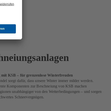
hneiungsanlagen
 mit KSB – für grenzenlose Winterfreuden
del sorgt dafür, dass unsere Winter immer milder werden.
ziente Komponenten zur Beschneiung von KSB machen
egionen unabhängiger von den Wetterbedingungen – und sorgen
schwertes Schneevergnügen.