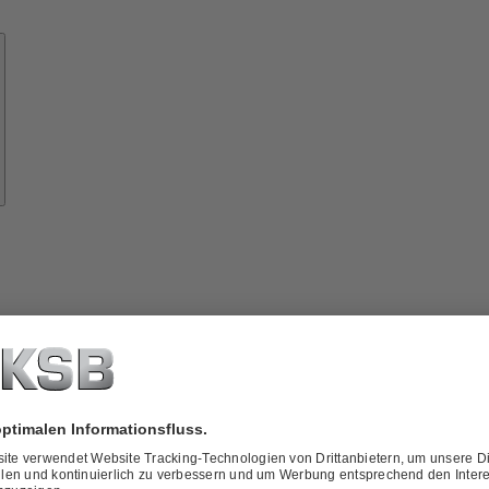
Know-
how
ber
KSB