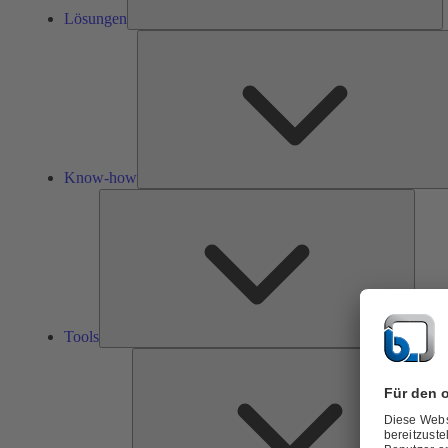
Lösungen
Know-how
Tools
Tools
Ü