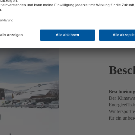
Besc
Beschneiung
Der Klimawan
Energieeffi
Wintersportr
für ein unbe