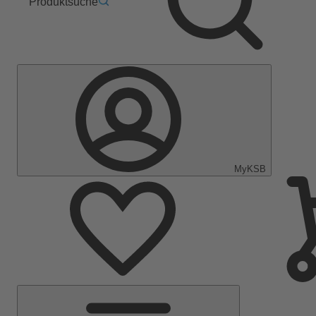
Produktsuche
MyKSB
Hauptmenü