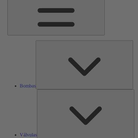
Bom
Bombas
Vál
Válvulas