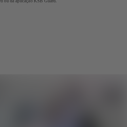
d ou da aplicação KSB Guard.