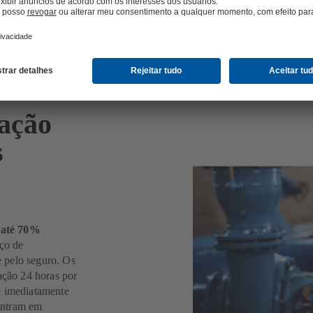
zação
s
m até 70%
iço de
 pelo seguro. Os
ação 24 horas por
é imediatamente
 entram em