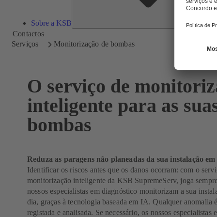
Sobre a KSB
Contactos
Serviços
Monitorização de bombas
O serviço de monitori
inteligente para as sua
bombas
Reduza as paragens não planeadas da sua instalação e
Identificar os riscos antes que os danos ocorram: com o serv
monitorização inteligente da KSB SupremeServ, joga sempre
nossos especialistas em diagnóstico monitorizam a sua instal
dia, graças à tecnologia baseada em IA. Qualquer anomalia 
registada e analisada. Se necessário, os nossos especialistas