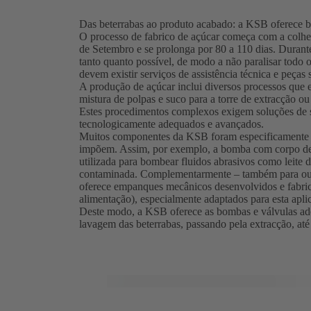
Das beterrabas ao produto acabado: a KSB oferece b
O processo de fabrico de açúcar começa com a colhe
de Setembro e se prolonga por 80 a 110 dias. Durant
tanto quanto possível, de modo a não paralisar todo 
devem existir serviços de assistência técnica e peças
A produção de açúcar inclui diversos processos qu
mistura de polpas e suco para a torre de extracção ou
Estes procedimentos complexos exigem soluções de s
tecnologicamente adequados e avançados.
Muitos componentes da KSB foram especificamente co
impõem. Assim, por exemplo, a bomba com corpo de v
utilizada para bombear fluidos abrasivos como leite d
contaminada. Complementarmente – também para o
oferece empanques mecânicos desenvolvidos e fabric
alimentação), especialmente adaptados para esta apli
Deste modo, a KSB oferece as bombas e válvulas ade
lavagem das beterrabas, passando pela extracção, até 