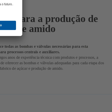
as para a produção de
ar e de amido
e todas as bombas e válvulas necessárias para esta
ara processos centrais e auxiliares.
rgos anos de experiência técnica com produtos e processos, a
de oferecer as bombas e válvulas adequadas para cada etapa dos
fabrico de açúcar e produção de amido.