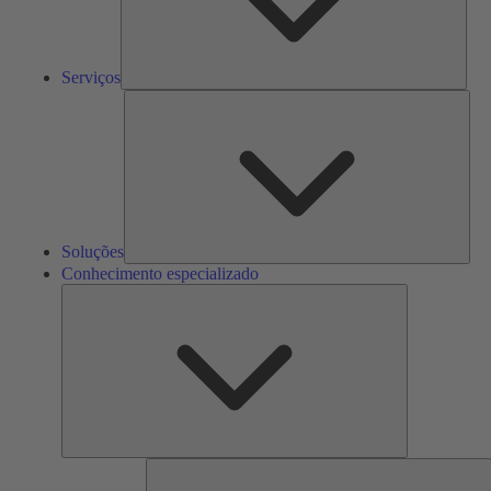
Serviços
Solu
Soluções
Conhecimento especializado
Conhecimento
especializado
F