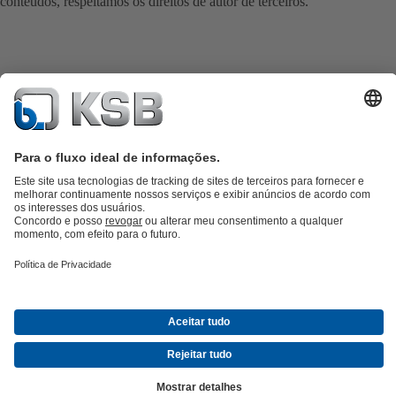
conteúdos, respeitamos os direitos de autor de terceiros.
Catálogo de produtos
KSB SupremeServ: peças sobressalentes
KSB
SupremeServ: assistência premium para bombas e válvulas
Carrinho
de compras
Ferramentas
Águas Residuais
Abastecimento de Água
Indústria
Tecnologia de
edifícios
Energias Renováveis
KSB Portugal • Venha Conhecer-nos melhor
Eventos
Informações
Técnicas e Notícias
Oportunidades de carreira na KSB
Redes Sociais
Contactos KSB Portugal
© KSB SE & Co. KGaA
Politica de Privacidade
Declaração de Responsabilidade
Informações