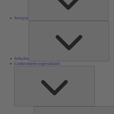
Serviços
Solu
Soluções
Conhecimento especializado
Conhecimento
especializado
F