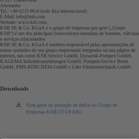
Alemanha
Tel.: +49 6233 86-0 (rede fixa internacional)
E-Mail:
info@ksb.com
Website:
www.ksb.com
(abre
KSB SE & Co. KGaA e o grupo de empresas que gere („Grupo
em
KSB“) é um dos principais fornecedores mundiais de bombas, válvulas
uma
e serviços relacionados
nova
KSB SE & Co. KGaA é também responsável pelas apresentações de
aba)
outras unidades do seu grupo empresarial integradas na sua página de
internet, tais como KSB Service GmbH, Dynamik-Pumpen GmbH,
KAGEMA Industrieausrüstungen GmbH, Pumpen-Service Bentz
GmbH, PMS-BERCHEM GmbH e Uder Elektromechanik GmbH.
Downloads
Nota geral de proteção de dados do Grupo de
(abre
Empresas KSB (374.9 KB)
em
uma
nova
aba)