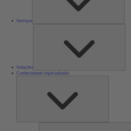
Serviços
Solu
Soluções
Conhecimento especializado
Conhecimento
especializado
F