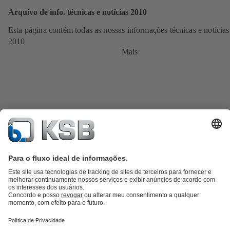
Arquivo de info. técnicas e notícias 2010
Esta página contém todas as nossas informações técnicas e notícias
2010
Mais
Catálogo de produtos
KSB SupremeServ: peças sobressalentes
KSB
SupremeServ: assistência premium para bombas e válvulas
Carrinho
de compras
Ferramentas
Águas Residuais
Abastecimento de Água
Indústria
Tecnologia de
edifícios
Energias Renováveis