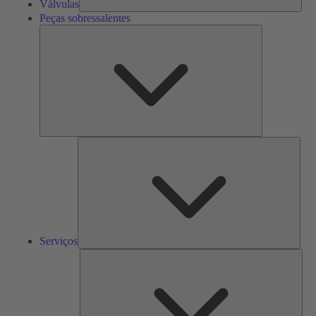
Válvulas
Peças sobressalentes
Peças
sobressalente
Serv
Serviços
Solu