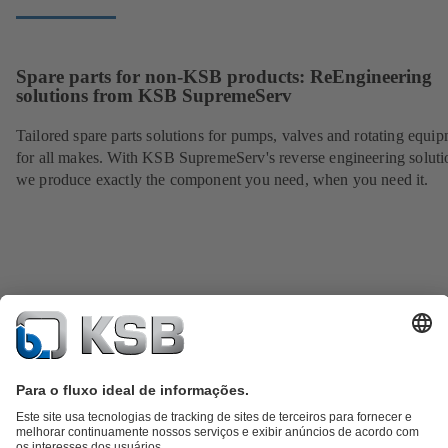
Spare parts for non-KSB products: ReEngineering
solutions from KSB SupremeServ
Tailored spare parts solutions for pumps, valves and rotating equi
for all makes. With KSB SupremeServ's reverse engineering soluti
we produce exactly the component you need, when you need it.
Catálogo de produtos
KSB SupremeServ: peças sobressalentes
KSB