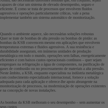
Assim, são necessárias diferentes bombas que, em conjunto, sejam
capazes de criar um sistema de elevado desempenho, seguro e
eficiente. E como se trata de processos que envolvem fluidos
agressivos e operações particularmente críticas, vale a pena
implementar também um sistema automático de monitorização.
Quando o ambiente aquece, são necessárias soluções robustas
Quer se trate de bombas de alta pressão ou bombas de pistão: as
bombas da KSB convencem mesmo em aplicações que envolvem
temperaturas extremas e fluidos agressivos. A sua resistência e
durabilidade asseguram, em inúmeras unidades de produção
metalúrgica em todo o mundo, operações sem falhas, energeticamente
eficientes e com baixos custos operacionais contínuos – quer sejam
empregues na refrigeração a água de componentes, na purificação de
gases de combustão ou no processamento de materiais a alta pressão.
Neste âmbito, a KSB, enquanto especialista na indústria metalúrgica
com conhecimento especializado internacional, fornece a solução
adequada para cada aplicação e oferece-lhe apoio abrangente na
monitorização de processos, na modernização de operações existentes
e na concepção de novas instalações.
As bombas da KSB melhoram o seu desempenho – sem aumentar os
seus custos