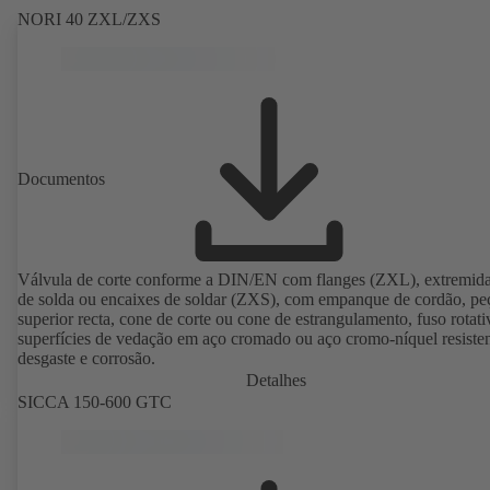
NORI 40 ZXL/ZXS
Documentos
Válvula de corte conforme a DIN/EN com flanges (ZXL), extremid
de solda ou encaixes de soldar (ZXS), com empanque de cordão, pe
superior recta, cone de corte ou cone de estrangulamento, fuso rotati
superfícies de vedação em aço cromado ou aço cromo-níquel resiste
desgaste e corrosão.
Detalhes
SICCA 150-600 GTC