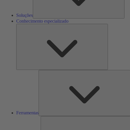
Soluções
Conhecimento especializado
Conhecimento
especializado
F
Ferramentas