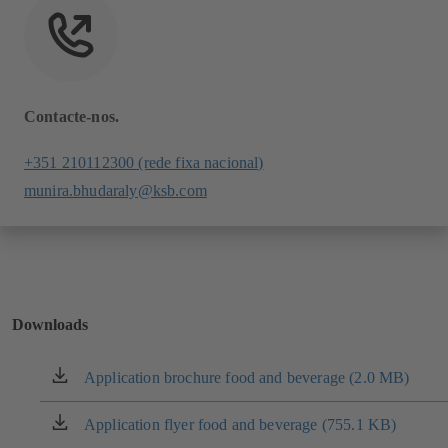
Contacte-nos.
+351 210112300 (rede fixa nacional)
munira.bhudaraly@ksb.com
Downloads
Application brochure food and beverage (2.0 MB)
(abre
em
uma
Application flyer food and beverage (755.1 KB)
(abre
nova
em