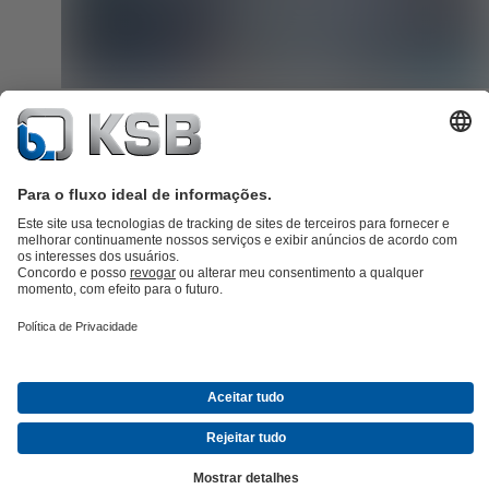
Serviço de monitorização
Com o KSB Guard, o serviço inteligente de monitorização do KS
SupremeServ, reduz as paragens não planeadas da sua instalação e
70%. Os nossos experientes especialistas em diagnóstico acompan
sua instalação 24 horas por dia, analisam anomalias e prestam-lhe
aconselhamento e assistência.
Aceder ao serviço