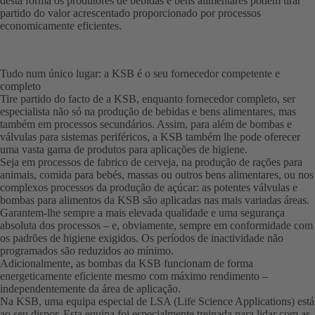
desta forma os produtores de bebidas e bens alimentares podem tirar
partido do valor acrescentado proporcionado por processos
economicamente eficientes.
Tudo num único lugar: a KSB é o seu fornecedor competente e
completo
Tire partido do facto de a KSB, enquanto fornecedor completo, ser
especialista não só na produção de bebidas e bens alimentares, mas
também em processos secundários. Assim, para além de bombas e
válvulas para sistemas periféricos, a KSB também lhe pode oferecer
uma vasta gama de produtos para aplicações de higiene.
Seja em processos de fabrico de cerveja, na produção de rações para
animais, comida para bebés, massas ou outros bens alimentares, ou nos
complexos processos da produção de açúcar: as potentes válvulas e
bombas para alimentos da KSB são aplicadas nas mais variadas áreas.
Garantem-lhe sempre a mais elevada qualidade e uma segurança
absoluta dos processos – e, obviamente, sempre em conformidade com
os padrões de higiene exigidos. Os períodos de inactividade não
programados são reduzidos ao mínimo.
Adicionalmente, as bombas da KSB funcionam de forma
energeticamente eficiente mesmo com máximo rendimento –
independentemente da área de aplicação.
Na KSB, uma equipa especial de LSA (Life Science Applications) está
ao seu dispor. Esta equipa foi especialmente treinada para lidar com as