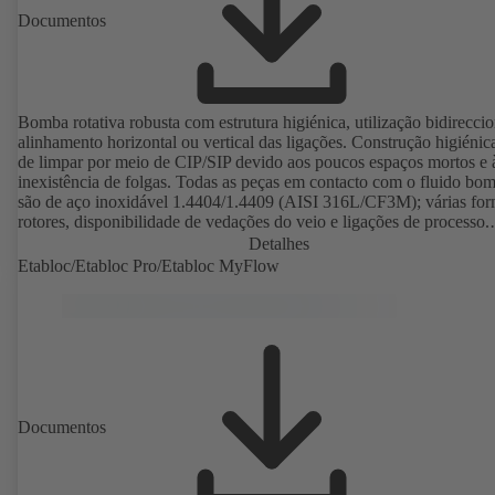
Documentos
Bomba rotativa robusta com estrutura higiénica, utilização bidireccio
alinhamento horizontal ou vertical das ligações. Construção higiénica
de limpar por meio de CIP/SIP devido aos poucos espaços mortos e 
inexistência de folgas. Todas as peças em contacto com o fluido bo
são de aço inoxidável 1.4404/1.4409 (AISI 316L/CF3M); várias for
rotores, disponibilidade de vedações do veio e ligações de processo.
Instalação como grupo electrobomba com engrenagem e motor
Detalhes
normalizado. Elastómeros da bomba conforme FDA e a norma
Etabloc/Etabloc Pro/Etabloc MyFlow
EN 1935/2004. Disponível como acessório, entre outros: carro de
transporte, corpo ou tampa do corpo com aquecimento e protecção c
sobrepressão. Versão com protecção antideflagrante disponível.
Documentos