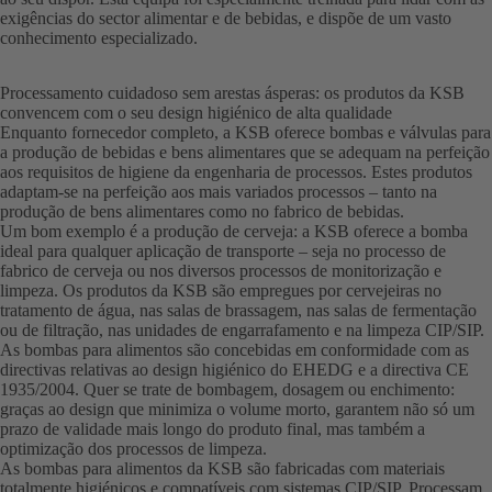
exigências do sector alimentar e de bebidas, e dispõe de um vasto
conhecimento especializado.
Processamento cuidadoso sem arestas ásperas: os produtos da KSB
convencem com o seu design higiénico de alta qualidade
Enquanto fornecedor completo, a KSB oferece bombas e válvulas para
a produção de bebidas e bens alimentares que se adequam na perfeição
aos requisitos de higiene da engenharia de processos. Estes produtos
adaptam-se na perfeição aos mais variados processos – tanto na
produção de bens alimentares como no fabrico de bebidas.
Um bom exemplo é a produção de cerveja: a KSB oferece a bomba
ideal para qualquer aplicação de transporte – seja no processo de
fabrico de cerveja ou nos diversos processos de monitorização e
limpeza. Os produtos da KSB são empregues por cervejeiras no
tratamento de água, nas salas de brassagem, nas salas de fermentação
ou de filtração, nas unidades de engarrafamento e na limpeza CIP/SIP.
As bombas para alimentos são concebidas em conformidade com as
directivas relativas ao design higiénico do EHEDG e a directiva CE
1935/2004. Quer se trate de bombagem, dosagem ou enchimento:
graças ao design que minimiza o volume morto, garantem não só um
prazo de validade mais longo do produto final, mas também a
optimização dos processos de limpeza.
As bombas para alimentos da KSB são fabricadas com materiais
totalmente higiénicos e compatíveis com sistemas CIP/SIP. Processam,