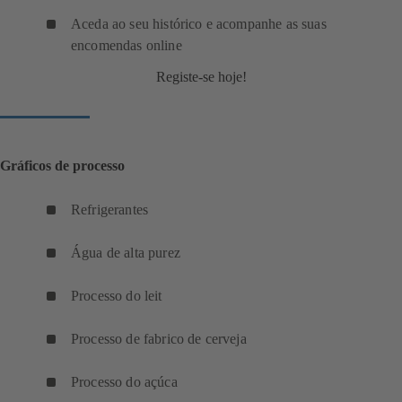
Aceda ao seu histórico e acompanhe as suas
encomendas online
Registe-se hoje!
Gráficos de processo
Refrigerantes
(
a
Água de alta purez
b
(
r
a
Processo do leit
e
(
b
e
a
r
Processo de fabrico de cerveja
m
b
e
(
u
r
e
a
Processo do açúca
m
e
(
m
b