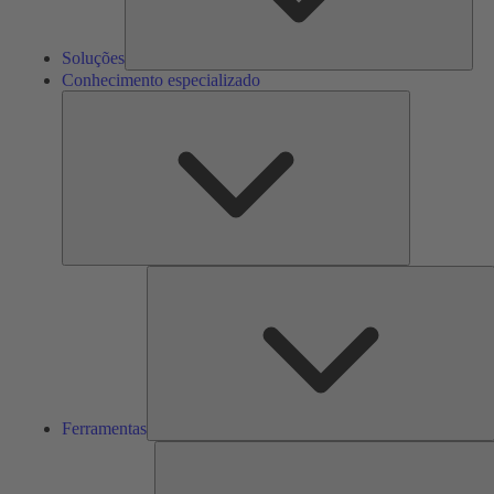
Soluções
Conhecimento especializado
Conhecimento
especializado
F
Ferramentas