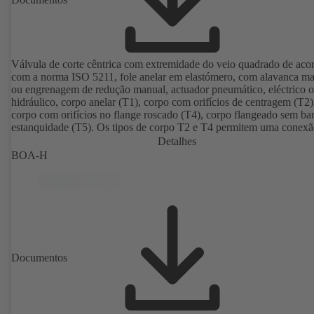
Válvula de corte cêntrica com extremidade do veio quadrado de aco
com a norma ISO 5211, fole anelar em elastómero, com alavanca m
ou engrenagem de redução manual, actuador pneumático, eléctrico 
hidráulico, corpo anelar (T1), corpo com orifícios de centragem (T2)
corpo com orifícios no flange roscado (T4), corpo flangeado sem bar
estanquidade (T5). Os tipos de corpo T2 e T4 permitem uma conex
unilateral e a montagem como válvula final com contraflange. Liga
Detalhes
conformidade com as normas EN, ASME e JIS.
BOA-H
Documentos