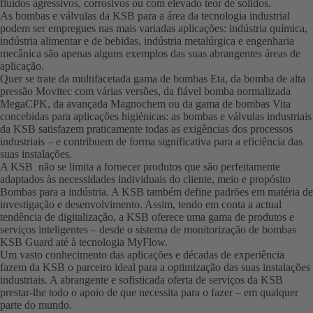
fluidos agressivos, corrosivos ou com elevado teor de sólidos.
As bombas e válvulas da KSB para a área da tecnologia industrial
podem ser empregues nas mais variadas aplicações: indústria química,
indústria alimentar e de bebidas, indústria metalúrgica e engenharia
mecânica são apenas alguns exemplos das suas abrangentes áreas de
aplicação.
Quer se trate da multifacetada gama de bombas Eta, da bomba de alta
pressão Movitec com várias versões, da fiável bomba normalizada
MegaCPK, da avançada Magnochem ou da gama de bombas Vita
concebidas para aplicações higiénicas: as bombas e válvulas industriais
da KSB satisfazem praticamente todas as exigências dos processos
industriais – e contribuem de forma significativa para a eficiência das
suas instalações.
A KSB não se limita a fornecer produtos que são perfeitamente
adaptados às necessidades individuais do cliente, meio e propósito
Bombas para a indústria. A KSB também define padrões em matéria de
investigação e desenvolvimento. Assim, tendo em conta a actual
tendência de digitalização, a KSB oferece uma gama de produtos e
serviços inteligentes – desde o sistema de monitorização de bombas
KSB Guard até à tecnologia MyFlow.
Um vasto conhecimento das aplicações e décadas de experiência
fazem da KSB o parceiro ideal para a optimização das suas instalações
industriais. A abrangente e sofisticada oferta de serviços da KSB
prestar-lhe todo o apoio de que necessita para o fazer – em qualquer
parte do mundo.