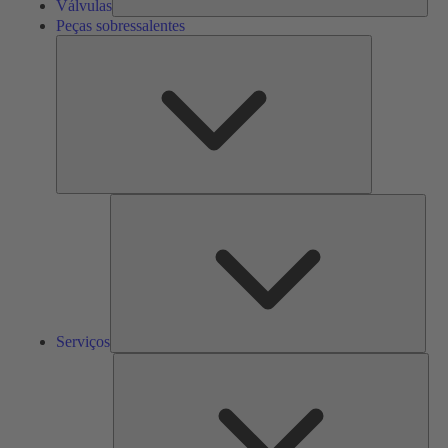
Válvulas
Peças sobressalentes
Peças
sobressalente
Serv
Serviços
Solu