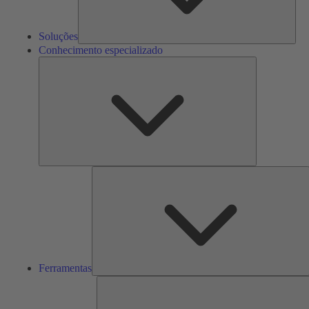
Soluções
Conhecimento especializado
Conhecimento
especializado
F
Ferramentas