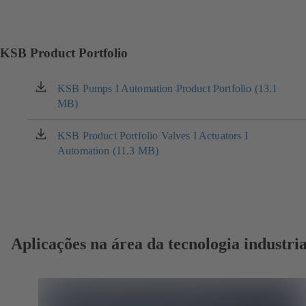
KSB Product Portfolio
KSB Pumps I Automation Product Portfolio (13.1
(abre
MB)
em
uma
nova
KSB Product Portfolio Valves I Actuators I
(abre
aba)
Automation (11.3 MB)
em
uma
nova
aba)
Aplicações na área da tecnologia industria