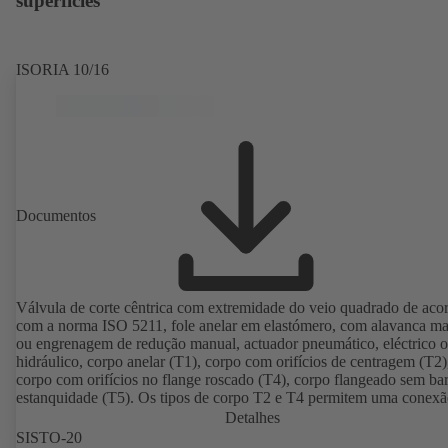
superfícies
ISORIA 10/16
Documentos
Válvula de corte cêntrica com extremidade do veio quadrado de aco
com a norma ISO 5211, fole anelar em elastómero, com alavanca m
ou engrenagem de redução manual, actuador pneumático, eléctrico 
hidráulico, corpo anelar (T1), corpo com orifícios de centragem (T2)
corpo com orifícios no flange roscado (T4), corpo flangeado sem bar
estanquidade (T5). Os tipos de corpo T2 e T4 permitem uma conex
unilateral e a montagem como válvula final com contraflange. Liga
Detalhes
conformidade com as normas EN, ASME e JIS.
SISTO-20