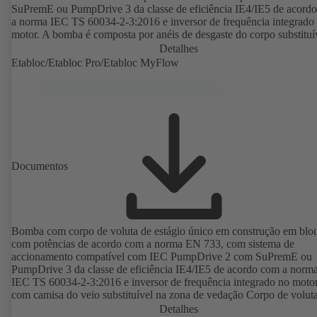
SuPremE ou PumpDrive 3 da classe de eficiência IE4/IE5 de acord
a norma IEC TS 60034-2-3:2016 e inversor de frequência integrado no
motor. A bomba é composta por anéis de desgaste do corpo substituí
impulsor radial fechado com lâminas espacialmente curvadas, empa
Detalhes
mecânicos duplos e individuais de acordo com a norma EN 12756, v
Etabloc/Etabloc Pro/Etabloc MyFlow
área da vedação do veio com uma camisa de protecção do veio
substituível. A construção processual permite que o acoplamento, a c
de rolamentos e o impulsor sejam desmontados sem a necessidade d
separar o corpo da bomba das tubagens. Pontos de fixação em
conformidade com a norma IEC 60072, substâncias de revestimento
conformidade com a norma DIN V 42673 (07-2011). Versão com
protecção antideflagrante disponível. Muito além dos requisitos de
eficiência das directivas ErP.
Documentos
Bomba com corpo de voluta de estágio único em construção em blo
com potências de acordo com a norma EN 733, com sistema de
accionamento compatível com IEC PumpDrive 2 com SuPremE ou
PumpDrive 3 da classe de eficiência IE4/IE5 de acordo com a norm
IEC TS 60034-2-3:2016 e inversor de frequência integrado no motor
com camisa do veio substituível na zona de vedação Corpo de voluta
tampa do corpo com anéis de desgaste do corpo substituíveis. Corpo
Detalhes