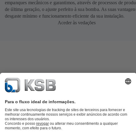
empanques mecânicos e garantimos, através de processos de prod
de última geração, o ajuste perfeito à sua bomba. As suas vantagen
desgaste mínimo e funcionamento eficiente da sua instalação.
Aceder às vedações
Catálogo de produtos
KSB SupremeServ: peças sobressalentes
KSB
SupremeServ: assistência premium para bombas e válvulas
Carrinho
de compras
Ferramentas