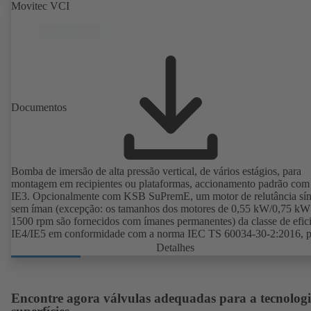
voluta com pés da bomba fundidos nas versões B, C e S. Pontos de
Movitec VCI
fixação em conformidade com a norma IEC 60072, substâncias de
revestimento em conformidade com a norma DIN V 42673 (07-2011
Versão com protecção antideflagrante disponível. Muito além dos
requisitos de eficiência das directivas ErP.
Documentos
Bomba de imersão de alta pressão vertical, de vários estágios, para
montagem em recipientes ou plataformas, accionamento padrão com
IE3. Opcionalmente com KSB SuPremE, um motor de relutância sí
sem íman (excepção: os tamanhos dos motores de 0,55 kW/0,75 k
1500 rpm são fornecidos com ímanes permanentes) da classe de efic
IE4/IE5 em conformidade com a norma IEC TS 60034-30-2:2016, p
funcionamento no sistema de controlo da rotação de tipo KSB Pum
Detalhes
2 ou KSB PumpDrive 2 Eco sem codificador de posição do rotor.
Encontre agora válvulas adequadas para a tecnologi