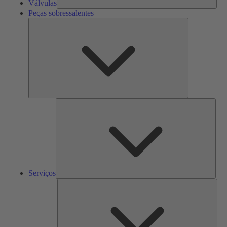
Válvulas
Peças sobressalentes
Peças
sobressalente
Serv
Serviços
Solu