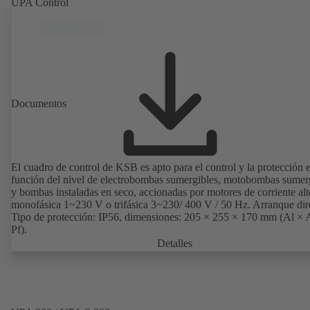
UPA Control
Documentos
El cuadro de control de KSB es apto para el control y la protección 
función del nivel de electrobombas sumergibles, motobombas sumer
y bombas instaladas en seco, accionadas por motores de corriente alt
monofásica 1~230 V o trifásica 3~230/ 400 V / 50 Hz. Arranque dir
Tipo de protección: IP56, dimensiones: 205 × 255 × 170 mm (Al × 
Pf).
Detalles