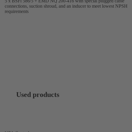
5 x BSFi 586/5 + EMD NQ 200-416 with special plugged cable
connections, suction shroud, and an inducer to meet lowest NPSH
requirements
Used products