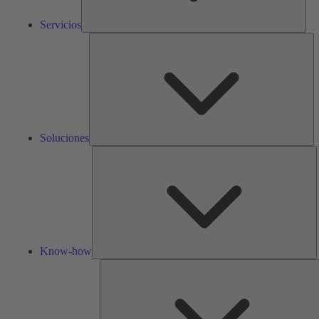
Servicios
So
Soluciones
K
h
Know-how