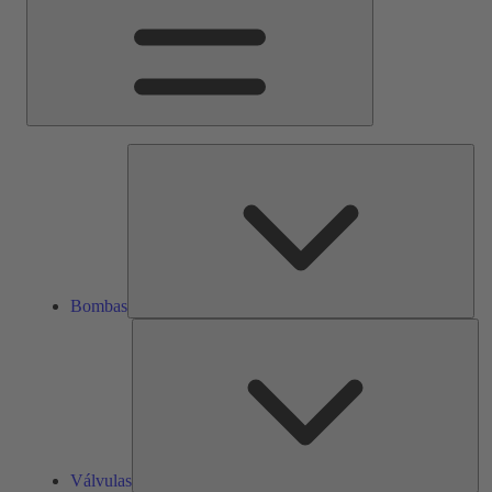
Bom
Bombas
Vál
Válvulas