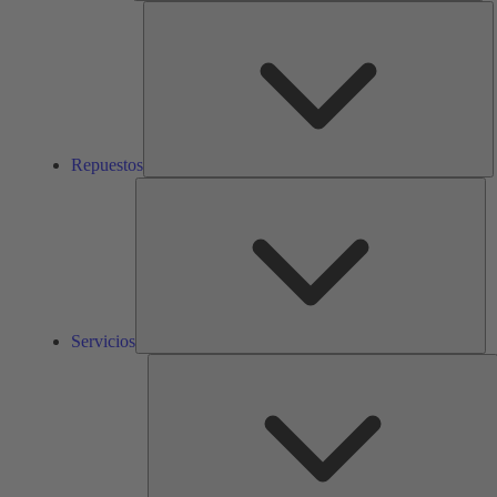
R
Repuestos
Ser
Servicios
S