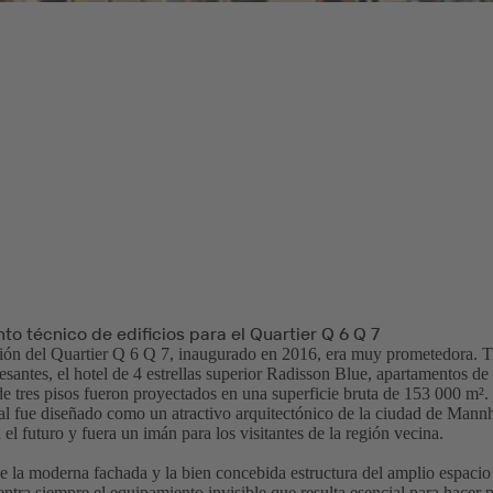
o técnico de edificios para el Quartier Q 6 Q 7
ión del Quartier Q 6 Q 7, inaugurado en 2016, era muy prometedora. Ti
resantes, el hotel de 4 estrellas superior Radisson Blue, apartamentos d
de tres pisos fueron proyectados en una superficie bruta de 153 000 m².
al fue diseñado como un atractivo arquitectónico de la ciudad de Mannh
el futuro y fuera un imán para los visitantes de la región vecina.
e la moderna fachada y la bien concebida estructura del amplio espacio 
ntra siempre el equipamiento invisible que resulta esencial para hacer p