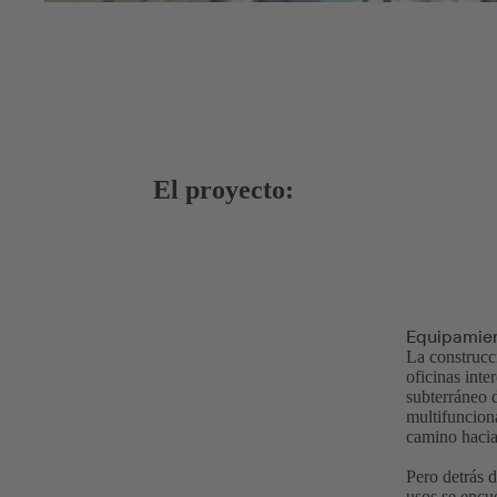
El proyecto:
Equipamient
La construcc
oficinas inte
subterráneo 
multifuncion
camino hacia 
Pero detrás d
usos se encue