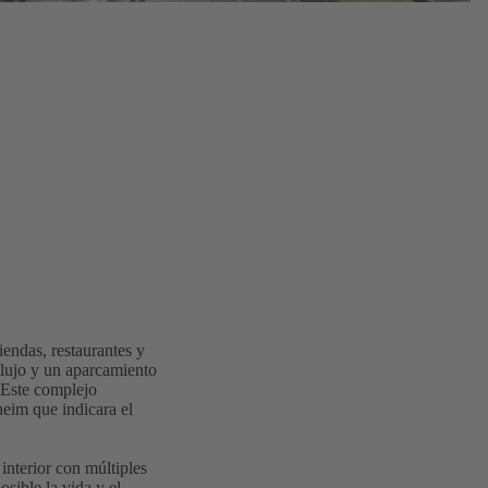
endas, restaurantes y
e lujo y un aparcamiento
 Este complejo
eim que indicara el
interior con múltiples
osible la vida y el