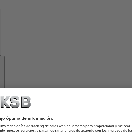
Know-
how
Herramientas
Acerca
de
KSB