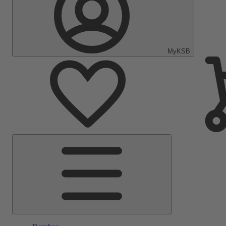
MyKSB
Menú
principal