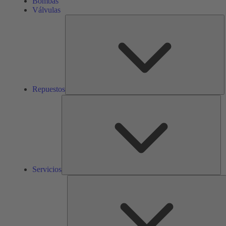
Bombas
Válvulas
R
Repuestos
Ser
Servicios
S