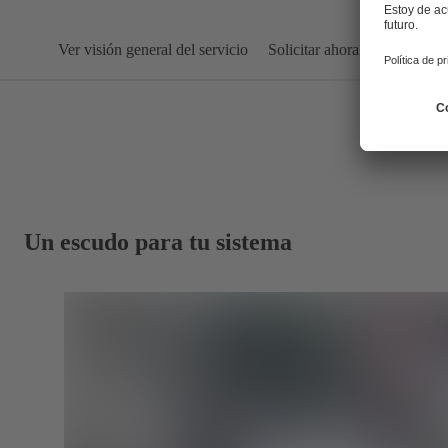
Ver visión general del servicio
Solicitar ahora
Un escudo para tu sistema