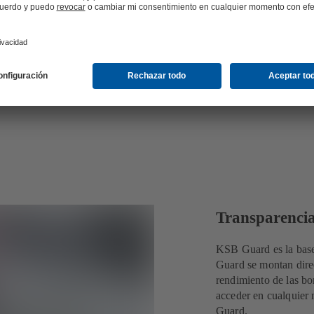
Transparenci
KSB Guard es la base
Guard se montan direc
rendimiento de las b
acceder en cualquier 
Guard.