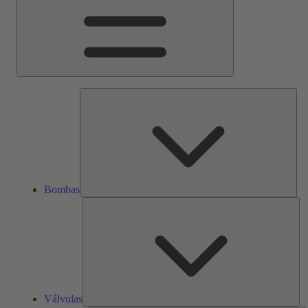
Bom
Bombas
Vál
Válvulas