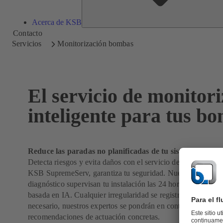
Acerca de KSB
Contacto
Servicios
Monitorización bombas
El servicio de monitor
inteligente para tus b
Reduce las paradas no planificadas de tu sistema hasta 
Detecta riesgos y evita daños con el servicio de monitorizaci
KSB SupremeServ, garantiza tu seguridad. Nuestros especial
diagnóstico supervisan tu instalación las 24 horas del día me
basada en IA. Cualquier irregularidad se registra y analiza d
necesario, nuestros expertos se pondrán en contacto contigo
recomendaciones de actuación concretas.