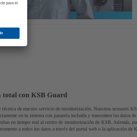
a total con KSB Guard
 técnica de nuestro servicio de monitorización. Nuestros sensores K
tamente en tu sistema con pasarela incluida y transmiten los datos de
ombas en tiempo real al centro de monitorización de KSB. Además, p
momento a todos los datos a través del portal web o la aplicación de