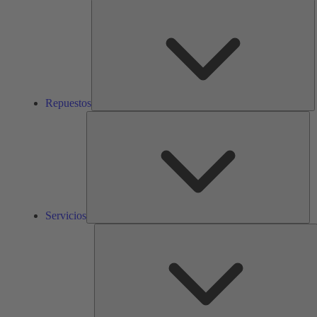
R
Repuestos
Ser
Servicios
S