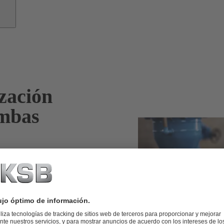
ización
ombas
en un 70 %
ón inteligente de
istas en
diante tecnología
e inmediato. Si es
 con