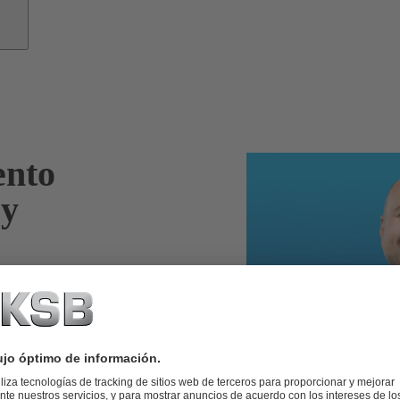
ento
 y
ta el
ece servicios a
ipos rotativos.