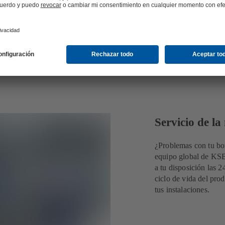
Servicio de la
¿Problemas con tu bo
equipo global de KSB
a tu disposición las 
ciclo de vida del pro
tus instalaciones.