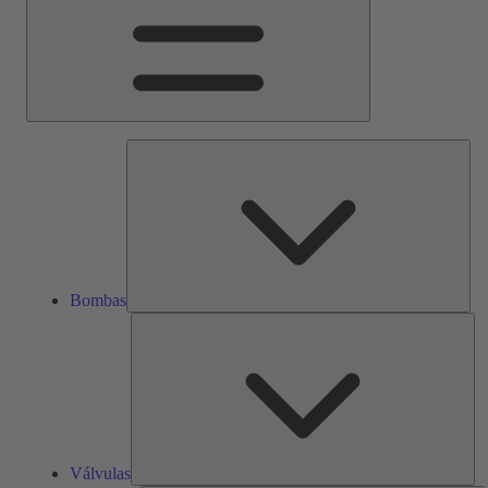
Bom
Bombas
Vál
Válvulas