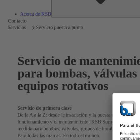
Acerca de KSB
Contacto
Servicios
Servicio puesta a punto
Servicio de mantenimi
para bombas, válvulas
equipos rotativos
Servicio de primera clase
De la A a la Z: desde la instalación y la puesta en marcha has
funcionamiento y el mantenimiento, KSB SupremeServ te ofr
medida para bombas, válvulas, grupos de bombas y otros equ
Para todas las marcas. En todo el mundo.