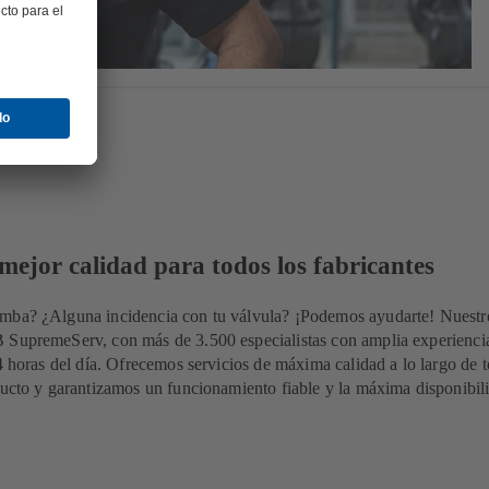
 mejor calidad para todos los fabricantes
mba? ¿Alguna incidencia con tu válvula? ¡Podemos ayudarte! Nuestr
 SupremeServ, con más de 3.500 especialistas con amplia experiencia
24 horas del día. Ofrecemos servicios de máxima calidad a lo largo de t
ducto y garantizamos un funcionamiento fiable y la máxima disponibil