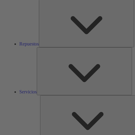
R
Repuestos
Ser
Servicios
S