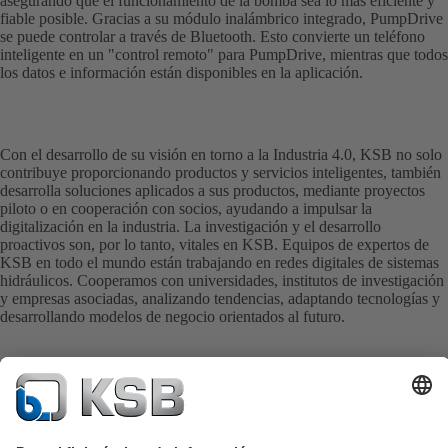
asegurando que el funcionamiento de la bomba sea lo más eficiente y
fiable posible. Gracias a su módulo inalámbrico integrado, PumpDrive
se puede controlar a través de Bluetooth. Esto convierte un teléfono
inteligente en un "control remoto" para PumpDrive, mientras que todos
los datos e información están disponibles en la aplicación.
Con el desarrollo de su visión en torno a la Industria 4.0, KSB no solo
contribuye proporcionando productos y servicios inteligentes, también
desarrolla soluciones aplicados a sus productos, mediante proyectos
piloto o en cooperación con socios, ayudando a impulsar la
digitalización en la industria. La investigación y el desarrollo
proactivos son, por lo tanto, vitales en KSB. Equipos de expertos de
KSB en todo el mundo están trabajando en redes digitales de sistemas
hidráulicos. Cooperamos con universidades, institutos de investigación
y empresas asociadas, analizando tendencias, adaptando tecnologías y
desarrollando modelos de negocio orientados al futuro.