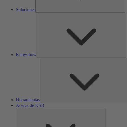
Soluciones
K
h
Know-how
Herramientas
Acerca de KSB
Acerca
de
KSB