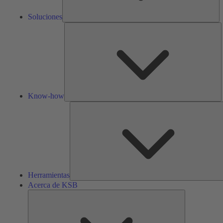
Soluciones
K
h
Know-how
Herramientas
Acerca de KSB
Acerca
de
KSB