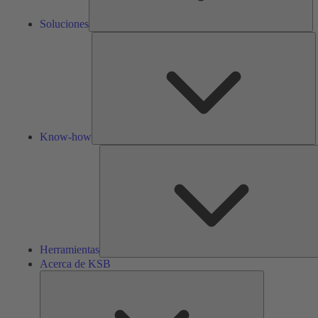
Soluciones
K
h
Know-how
Herramientas
Acerca de KSB
Acerca
de
KSB