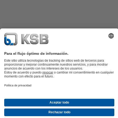
Catálogo de productos
Repuestos KSB
SupremeServ
KSB SupremeServ: Premium service for pumps and
valves
Herramientas
Aguas residuales
Agua
Industria
Edificacion
Energía
Acerca de KSB
Eventos
Prensa
Oportunidades de empleo en
KSB
Redes sociales
Contacto
© KSB Chile S.A.