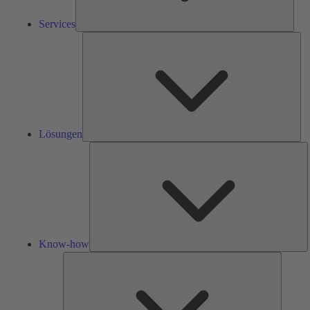
Services
Lös
Lösungen
K
h
Know-how
Tools