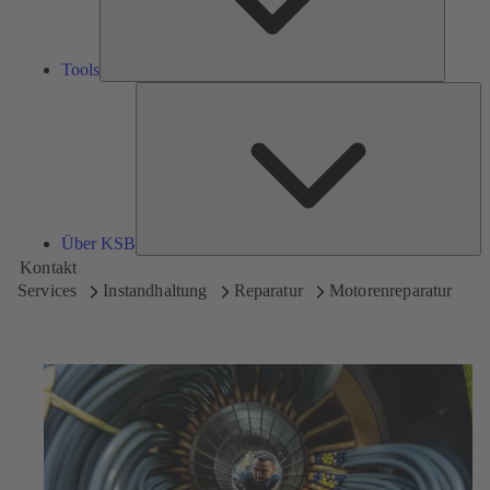
Tools
Üb
K
Über KSB
Kontakt
Services
Instandhaltung
Reparatur
Motorenreparatur