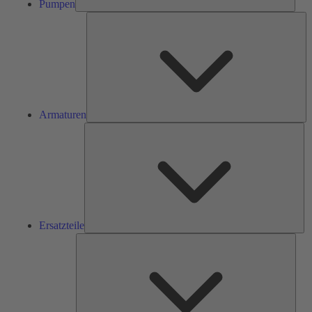
Pumpen
Ar
Armaturen
Ers
Ersatzteile
Serv