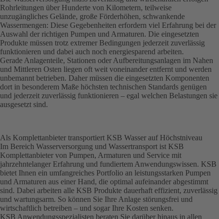
Rohrleitungen über Hunderte von Kilometern, teilweise
unzugängliches Gelände, große Förderhöhen, schwankende
Wassermengen: Diese Gegebenheiten erfordern viel Erfahrung bei der
Auswahl der richtigen Pumpen und Armaturen. Die einge­setzten
Produkte müssen trotz extremer Bedingungen jederzeit zuverlässig
funktionieren und dabei auch noch energiesparend arbeiten.
Gerade Anlagenteile, Stationen oder Aufbereitungsanlagen im Nahen
und Mittleren Osten liegen oft weit voneinander entfernt und werden
unbemannt betrieben. Daher müssen die eingesetzten Komponenten
dort in besonderem Maße höchsten tech­nischen Standards genügen
und jederzeit zuverlässig funktionieren – egal welchen Belastungen sie
ausgesetzt sind.
Als Komplettanbieter transportiert KSB Wasser auf Höchstniveau
Im Bereich Wasserversorgung und Wassertransport ist KSB
Komplettanbieter von Pumpen, Armaturen und Service mit
jahrzehntelanger Erfahrung und fundiertem Anwendungswissen. KSB
bietet Ihnen ein umfangreiches Portfolio an leistungsstarken Pumpen
und Armaturen aus einer Hand, die optimal aufeinander abgestimmt
sind. Dabei arbeiten alle KSB Produkte dauerhaft effizient, zuverlässig
und wartungsarm. So können Sie Ihre Anlage störungsfrei und
wirtschaftlich betreiben – und sogar Ihre Kosten senken.
KSB Anwendungsspezialisten beraten Sie darüber hinaus in allen