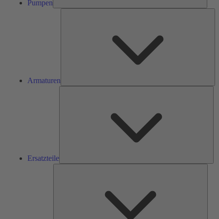
Pumpen
Ar
Armaturen
Ers
Ersatzteile
Serv