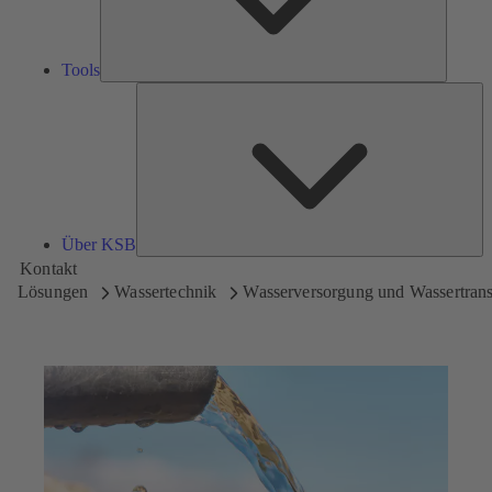
Tools
Üb
K
Über KSB
Kontakt
Lösungen
Wassertechnik
Wasserversorgung und Wassertrans