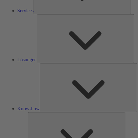
Services
Lös
Lösungen
K
h
Know-how
Tools