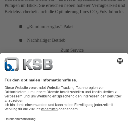
Pumpen im Blick. Sie erreichen neben höherer Verfügbarkeit und
Betriebssicherheit auch die Optimierung Ihres CO
-Fußabdrucks.
2
„Rundum-sorglos“-Paket
Nachhaltiger Betrieb
Zum Service
Produktkatalog
KSB SupremeServ: Spare