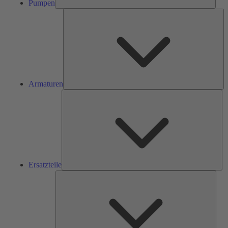
Pumpen
Ar
Armaturen
Ers
Ersatzteile
Serv