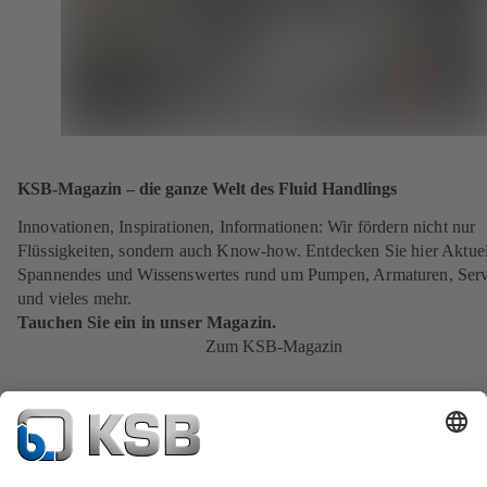
KSB-Magazin – die ganze Welt des Fluid Handlings
Innovationen, Inspirationen, Informationen: Wir fördern nicht nur
Flüssigkeiten, sondern auch Know-how. Entdecken Sie hier Aktuel
Spannendes und Wissenswertes rund um Pumpen, Armaturen, Serv
und vieles mehr.
Tauchen Sie ein in unser Magazin.
Zum KSB-Magazin