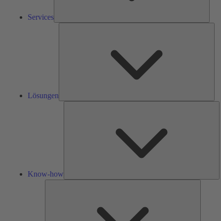
Services
Lös
Lösungen
K
h
Know-how
Tools