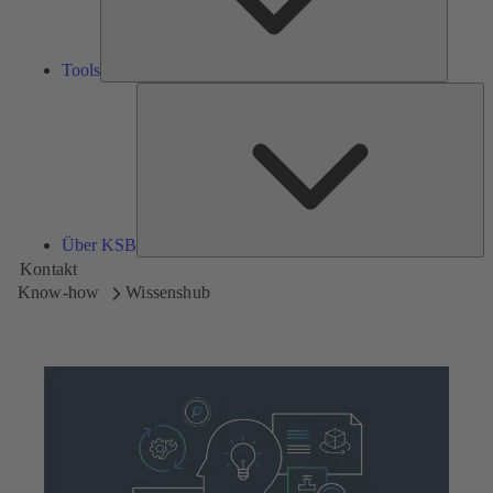
Tools
Üb
K
Über KSB
Kontakt
Know-how
Wissenshub