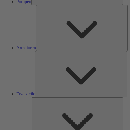
Pumpen
Ar
Armaturen
Ers
Ersatzteile
Serv