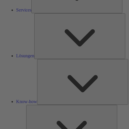
Services
Lös
Lösungen
K
h
Know-how
Tools