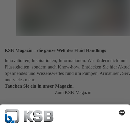
KSB-Magazin – die ganze Welt des Fluid Handlings
Innovationen, Inspirationen, Informationen: Wir fördern nicht nur
Flüssigkeiten, sondern auch Know-how. Entdecken Sie hier Aktuel
Spannendes und Wissenswertes rund um Pumpen, Armaturen, Serv
und vieles mehr.
Tauchen Sie ein in unser Magazin.
Zum KSB-Magazin