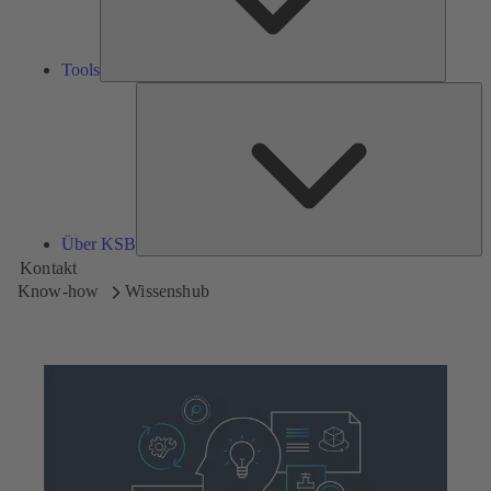
Tools
Üb
K
Über KSB
Kontakt
Know-how
Wissenshub