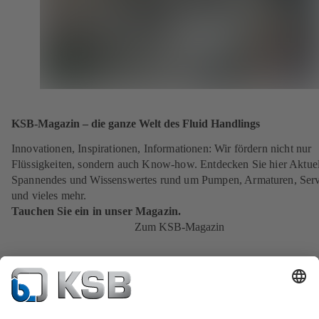
KSB-Magazin – die ganze Welt des Fluid Handlings
Innovationen, Inspirationen, Informationen: Wir fördern nicht nur
Flüssigkeiten, sondern auch Know-how. Entdecken Sie hier Aktuel
Spannendes und Wissenswertes rund um Pumpen, Armaturen, Serv
und vieles mehr.
Tauchen Sie ein in unser Magazin.
Zum KSB-Magazin