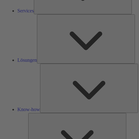
Services
Lös
Lösungen
K
h
Know-how
Tools