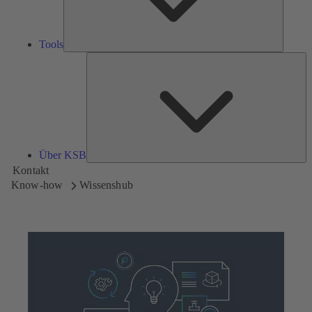
Tools
Üb
K
Über KSB
Kontakt
Know-how
Wissenshub