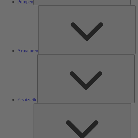
Pumpen
Ar
Armaturen
Ers
Ersatzteile
Serv