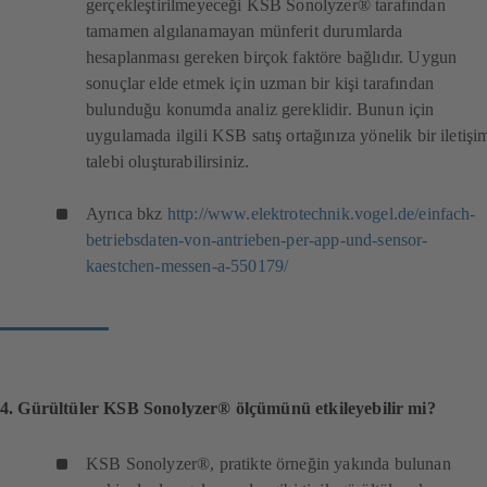
gerçekleştirilmeyeceği KSB Sonolyzer® tarafından
tamamen algılanamayan münferit durumlarda
hesaplanması gereken birçok faktöre bağlıdır. Uygun
sonuçlar elde etmek için uzman bir kişi tarafından
bulunduğu konumda analiz gereklidir. Bunun için
uygulamada ilgili KSB satış ortağınıza yönelik bir iletişi
talebi oluşturabilirsiniz.
Ayrıca bkz
http://www.elektrotechnik.vogel.de/einfach-
betriebsdaten-von-antrieben-per-app-und-sensor-
(
kaestchen-messen-a-550179/
y
e
n
i
s
e
4. Gürültüler KSB Sonolyzer® ölçümünü etkileyebilir mi?
k
m
KSB Sonolyzer®, pratikte örneğin yakında bulunan
e