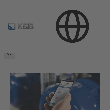
Yazılım ve teknik bilgi
Analiz Araçları
Sonolyzer
Search
scope
Search
scope