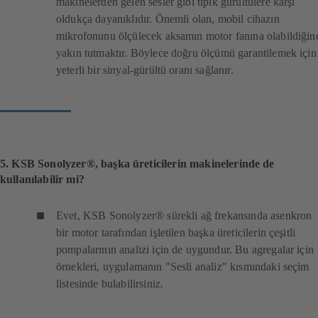
makinelerden gelen sesler gibi tipik gürültülere karşı
d
oldukça dayanıklıdır. Önemli olan, mobil cihazın
e
mikrofonunu ölçülecek aksamın motor fanına olabildiğin
a
yakın tutmaktır. Böylece doğru ölçümü garantilemek için
ç
yeterli bir sinyal-gürültü oranı sağlanır.
ı
l
ı
r
)
5. KSB Sonolyzer®, başka üreticilerin makinelerinde de
kullanılabilir mi?
Evet, KSB Sonolyzer® sürekli ağ frekansında asenkron
bir motor tarafından işletilen başka üreticilerin çeşitli
pompalarının analizi için de uygundur. Bu agregalar için
örnekleri, uygulamanın "Sesli analiz" kısmındaki seçim
listesinde bulabilirsiniz.