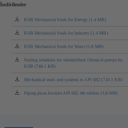
İndirilenler
KSB Mechanical Seals for Energy (1.4 MB)
(yeni
sekmede
açılır)
KSB Mechanical Seals for Industry (1.4 MB)
(yeni
sekmede
açılır)
KSB Mechanical Seals for Water (1.8 MB)
(yeni
sekmede
açılır)
Sealing solutions for standardised chemical pumps by
(yeni
KSB (748.1 KB)
sekmede
açılır)
Mechanical seals and systems to API 682 (710.1 KB)
(yeni
sekmede
açılır)
Piping plans booklet API 682 4th edition (3.8 MB)
(yeni
sekmede
açılır)