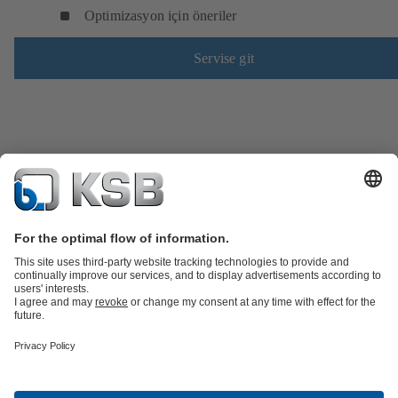
Optimizasyon için öneriler
Servise git
Ürün Kataloğu
Yedek Parçalar
Teknik Servisler
Yazılım ve teknik bilgi
Atık Su Teknolojisi
Su Teknolojisi
Endüstri Teknolojisi
Bina