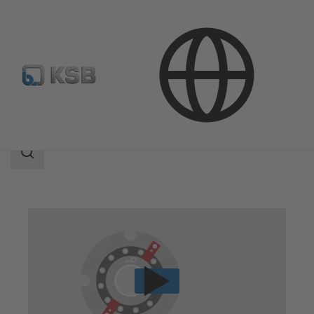
Ürünler
Yedek Parçalar
Mekanik salmastralar
Search
scope
Search
scope