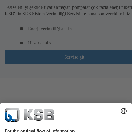
Tesise en iyi şekilde uyarlanmayan pompalar çok fazla enerji tüketi
KSB'nin SES Sistem Verimliliği Servisi ile buna son verebilirsiniz.
Enerji verimliliği analizi
Hasar analizi
Servise git