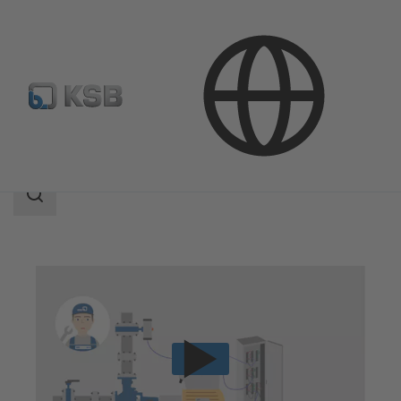
Teknik Servisler
İşletim
Otomasyon ürünleri için servis
Search
scope
Search
scope