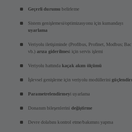
Geçerli durumu
belirleme
Sistem genişlemesi/optimizasyonu için kumandayı
uyarlama
Veriyolu iletişiminde (Profibus, Profinet, Modbus; Ba
vb.)
arıza giderilmes
i için servis işlemi
Veriyolu hattında
kaçak akım ölçümü
İşlevsel genişleme için veriyolu modüllerini
güçlendi
Parametrelendirmey
i uyarlama
Donanım bileşenlerini
değiştirme
Devre dolabını kontrol etme/bakımını yapma