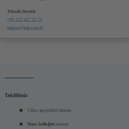
Teknik Destek
+90 312 437 11 75
ankara@ksb.com.tr
Teklifimiz
Cihaz geçmişini okuma
Hata belleğini
okuma