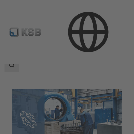
Teknik Servisler
Onarım
Search
scope
Search
scope