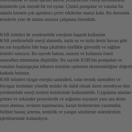
ürünlerde çok önemli bir rol oynar. Çünkü pompalar ve vanalar bu
alanda kısmen çok aşındırıcı çevre etkilerine maruz kalır. Bu durumda
tesislerin yine de daima arızasız çalışması önemlidir.
KSB ürünleri ile yenilenebilir enerjinin başarılı kullanımı
KSB yenilenebilir enerji alanında, tuzlu su ve tuzlu deniz havası gibi
en zor koşullarla bile başa çıkabilen özellikle güvenilir ve sağlam
ürünler sunuyor. Bu sayede bakım, onarım ve kullanım ömrü
masrafları minimuma düşürülür. Bu sayede KSB'nin pompaları ve
vanaları başlangıçtan itibaren tesisinin optimum ekonomikliğine değerli
katkıda bulunur.
KSB ürünleri rüzgar enerjisi santralleri, solar termik santralleri ve
biyogaz üretimine yönelik tesisler de dahil olmak üzere neredeyse tüm
yenilenebilir enerji üretimi tesislerinde kullanılabilir. Uygulama alanları
primer ve sekonder proseslerdir ve soğutma suyunun yanı sıra deniz
suyu alımına, sıvıların taşınmasına, kazan beslemesine yaramakla
birlikte basınç artırma, temizlik ve yangın söndürme sistemlerinin
işletilmesinde kullanılıyor.