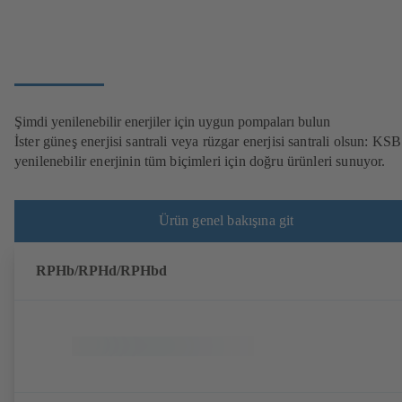
Şimdi yenilenebilir enerjiler için uygun pompaları bulun
İster güneş enerjisi santrali veya rüzgar enerjisi santrali olsun: KSB
yenilenebilir enerjinin tüm biçimleri için doğru ürünleri sunuyor.
Ürün genel bakışına git
RPHb/RPHd/RPHbd