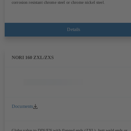
corrosion resistant chrome steel or chrome nickel steel.
Details
NORI 160 ZXL/ZXS
Documents
Globe valve to DIN/EN with flanged ends (ZXL), butt weld ends or