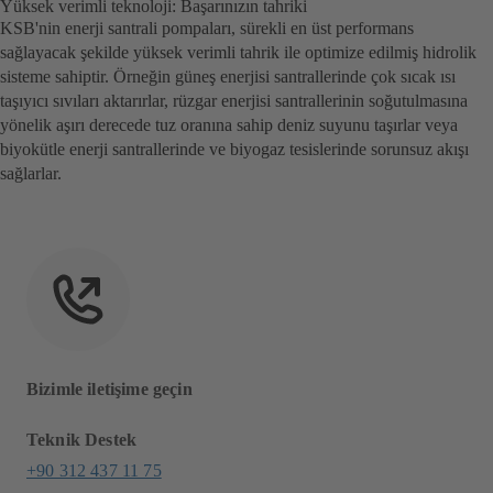
Yüksek verimli teknoloji: Başarınızın tahriki
KSB'nin enerji santrali pompaları, sürekli en üst performans
sağlayacak şekilde yüksek verimli tahrik ile optimize edilmiş hidrolik
sisteme sahiptir. Örneğin güneş enerjisi santrallerinde çok sıcak ısı
taşıyıcı sıvıları aktarırlar, rüzgar enerjisi santrallerinin soğutulmasına
yönelik aşırı derecede tuz oranına sahip deniz suyunu taşırlar veya
biyokütle enerji santrallerinde ve biyogaz tesislerinde sorunsuz akışı
sağlarlar.
Bizimle iletişime geçin
Teknik Destek
+90 312 437 11 75