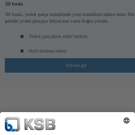
3D baskı
3D baskı, yedek parça tedarikinde yeni olanaklara imkan tanır. Hızl
şekilde yedek parçaya ihtiyacınız varsa doğru çözüm.
Yedek parçaların aditif üretimi
Hızlı teslimat süresi
Servise git