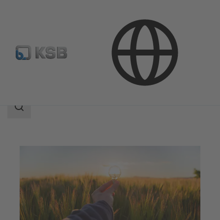
Uygulamalar
Enerji Teknolojisi
Yenilenebilir Enerjiler
Search
scope
Search
scope