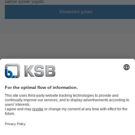
saniye içinde yapılır.
Hizmetleri göster
Ürün Kataloğu
Yedek Parçalar
Teknik Servisler
Yazılım ve teknik bilgi