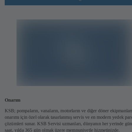
Onarım
KSB; pompaların, vanaların, motorların ve diğer döner ekipmanlar
onarımı için özel olarak tasarlanmış servis ve en modern yedek par
çözümleri sunar. KSB Servisi uzmanları, dünyanın her yerinde gü
saat, yılda 365 gün olmak üzere memnuniyetle hizmetinizde.