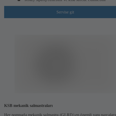
Servise git
KSB mekanik salmastraları
Her pompada mekanik salmastra (GLRD) en önemli yapı parçalar