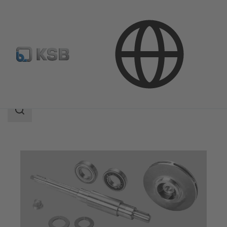
Ürünler
Yedek Parçalar
Search
scope
Search
scope