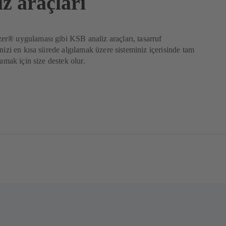
z araçları
r® uygulaması gibi KSB analiz araçları, tasarruf
inizi en kısa sürede algılamak üzere sisteminiz içerisinde tam
lamak için size destek olur.