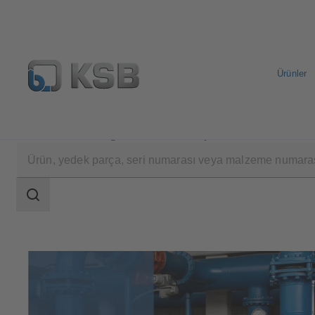
Ürünler
Yazılım ve teknik bilgi
Analiz Araçları
Search
scope
Search
scope