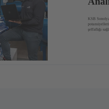
Anali
KSB Sonolyze
potansiyeller
şeffaflığı sağ