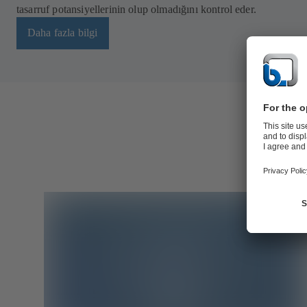
tasarruf potansiyellerinin olup olmadığını kontrol eder.
Daha fazla bilgi