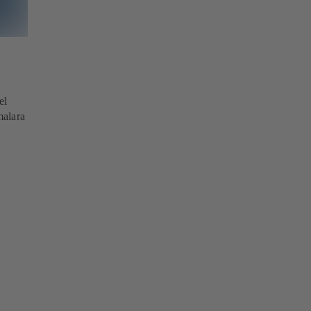
el
malara