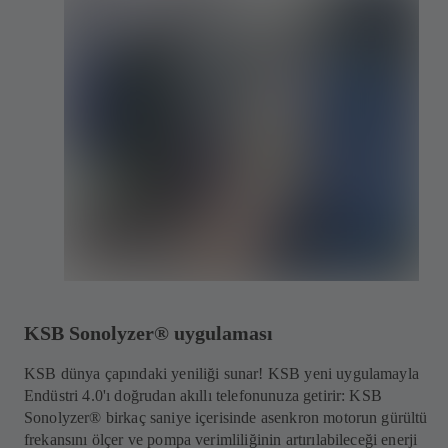
KSB Sonolyzer® uygulaması
KSB dünya çapındaki yeniliği sunar! KSB yeni uygulamayla
Endüstri 4.0'ı doğrudan akıllı telefonunuza getirir: KSB
Sonolyzer® birkaç saniye içerisinde asenkron motorun gürültü
frekansını ölçer ve pompa verimliliğinin artırılabileceği enerji