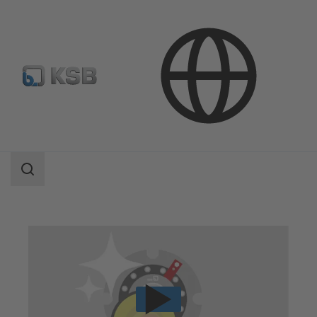
Teknik Servisler
Onarım
Mekanik salmastralar için servis
Search
scope
Search
scope