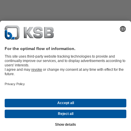
Ürün Kataloğu
Yedek Parçalar
Teknik Servisler
Yazılım ve teknik bilgi
Atık Su Teknolojisi
Su Teknolojisi
Endüstri Teknolojisi
Bina
Teknolojisi
Enerji Teknolojisi
Şirket
Etkinlikler
Haberler
Kariyer
Sosyal Medya
Iletişim
© KSB Pompa Armatür San. ve Tic. A.Ş.
Veri koruması
Sorumluluk reddi
Künye
Genel Ticari