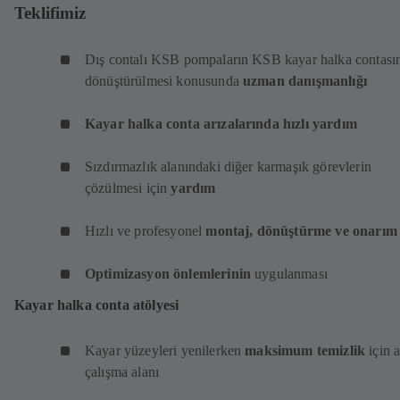
Teklifimiz
Dış contalı KSB pompaların KSB kayar halka contası
dönüştürülmesi konusunda
uzman danışmanlığı
Kayar halka conta arızalarında hızlı yardım
Sızdırmazlık alanındaki diğer karmaşık görevlerin
çözülmesi için
yardım
Hızlı ve profesyonel
montaj, dönüştürme ve onarım
Optimizasyon önlemlerinin
uygulanması
Kayar halka conta atölyesi
Kayar yüzeyleri yenilerken
maksimum temizlik
için a
çalışma alanı