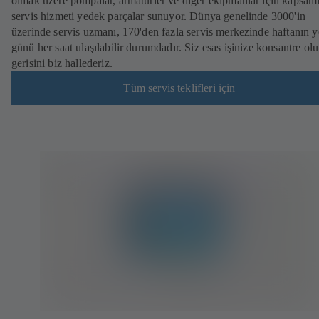
olmak üzere pompalar, armatürler ve diğer ekipmanlar için kapsaml
servis hizmeti yedek parçalar sunuyor. Dünya genelinde 3000'in
üzerinde servis uzmanı, 170'den fazla servis merkezinde haftanın y
günü her saat ulaşılabilir durumdadır. Siz esas işinize konsantre olu
gerisini biz hallederiz.
Tüm servis teklifleri için