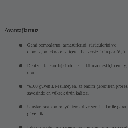
Avantajlarınız
Gemi pompalarını, armatürlerini, sürücülerini ve
otomasyon teknolojisi içeren benzersiz ürün portföyü
Denizcilik teknolojisinde her nakil maddesi için en uy
ürün
%100 güvenli, kesilmeyen, az bakım gerektiren proses
sayesinde en yüksek ürün kalitesi
Uluslararası kontrol yöntemleri ve sertifikalar ile garant
güvenlik
İhtiyaca uygun malzemeler ve contalar ile zor akışkanl