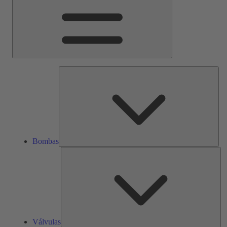
Bom
Bombas
Vál
Válvulas