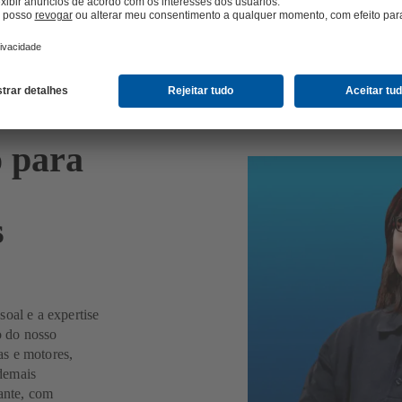
 para
s
oal e a expertise
o do nosso
as e motores,
demais
cante, com