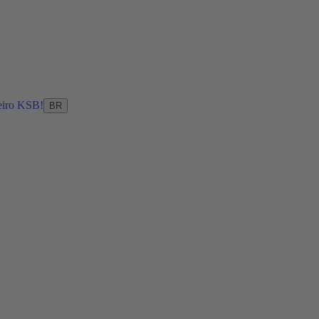
eiro KSB!
BR