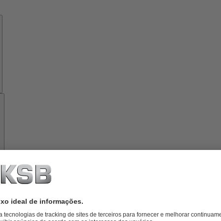
Know-
how
Ferramentas
Sobre
a
KSB