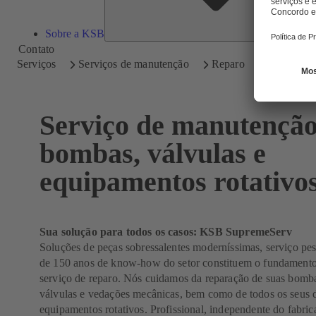
Sobre a KSB
Contato
Serviços
Serviços de manutenção
Reparo
Serviço de manutenção
bombas, válvulas e
equipamentos rotativo
Sua solução para todos os casos: KSB SupremeServ
Soluções de peças sobressalentes moderníssimas, serviço pess
de 150 anos de know-how do setor constituem o fundament
serviço de reparo. Nós cuidamos da reparação de suas bomb
válvulas e vedações mecânicas, bem como de todos os seus 
equipamentos rotativos. Profissional, independente do fabri