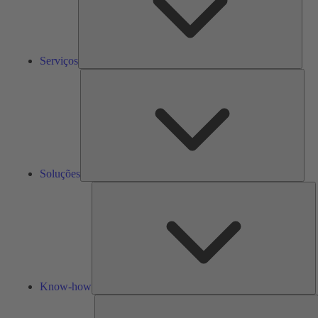
Serviços
Solu
Soluções
K
h
Know-how
F