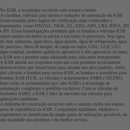
Na KSB, a tecnologia excelente está sempre a bordo
As bombas, válvulas para navios e soluções de automação da KSB
foram testadas pelos órgãos de certificação mais conhecidos e
importantes, como DNVGL, NKK, GL, KRS, ABS, LRS, RINA, RS
e BV. Essas homologações permitem que as bombas e válvulas KSB
sejam usadas em todos os navios e em todos os processos. Seja água
do mar, salmoura, água doce, água quente, água de refrigeração, água
de processo, óleos de tanque, de carga ou sujos, GNL, GLP, LEG,
água residual, produtos químicos agressivos e não agressivos ou lama:
a KSB tem o produto mais adequado para cada meio transportado.
A KSB atende aos requisitos especiais com produtos tecnicamente
desenvolvidos que foram feitos para atender aos altos padrões. Além
das válvulas e bombas para navios KSB, as bombas e acessórios para
bombas KSB ITUR, as válvulas e acionamentos AMRI e SISTRO,
bem como os acionamentos por cabo KSB e a tecnologia de
automação completam o portfólio exclusivo. Com as válvulas de
borboleta AMRI, a KSB é líder de mercado em válvulas para
aplicações marítimas.
A indústria de construção naval em todo o mundo confia nos muitos
anos de experiência da KSB. Companhias marítimas, estaleiros e
engenheiros se beneficiam da ampla gama de utilizações possíveis, da
alta qualidade dos produtos e do melhor serviço.