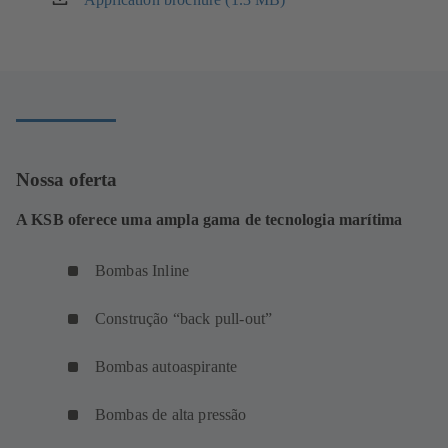
em
uma
nova
aba)
Nossa oferta
A KSB oferece uma ampla gama de tecnologia marítima
Bombas Inline
Construção “back pull-out”
Bombas autoaspirante
Bombas de alta pressão