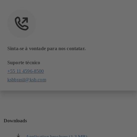
Sinta-se à vontade para nos contatar.
Suporte técnico
+55 11 4596-8500
ksbbrasil@ksb.com
Downloads
Application brochure (1.3 MB)
(abre