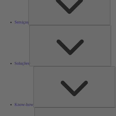
Serviços
Solu
Soluções
K
h
Know-how
F