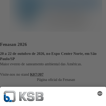
Fenasan 2026
20 a 22 de outubro de 2026, no Expo Center Norte, em São
Paulo/SP
Maior evento de saneamento ambiental das Américas.
Visite-nos no stand
K07/J07
Página oficial da Fenasan