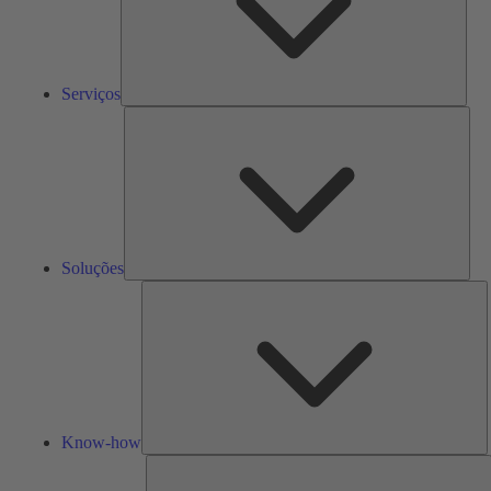
Serviços
Solu
Soluções
K
h
Know-how
F