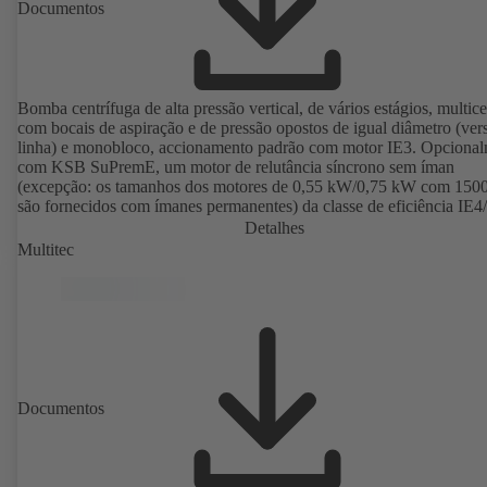
Documentos
Bomba centrífuga de alta pressão vertical, de vários estágios, multice
com bocais de aspiração e de pressão opostos de igual diâmetro (ve
linha) e monobloco, accionamento padrão com motor IE3. Opciona
com KSB SuPremE, um motor de relutância síncrono sem íman
(excepção: os tamanhos dos motores de 0,55 kW/0,75 kW com 150
são fornecidos com ímanes permanentes) da classe de eficiência IE4
em conformidade com a norma IEC TS 60034-30-2:2016, para
Detalhes
funcionamento no sistema de controlo da rotação de tipo KSB Pum
Multitec
2 ou KSB PumpDrive 2 Eco sem codificador de posição do rotor. P
de fixação em conformidade com a norma EN 50347, substâncias d
revestimento em conformidade com a norma DIN V 42673 (07-2011
Versão com protecção antideflagrante disponível.
Documentos