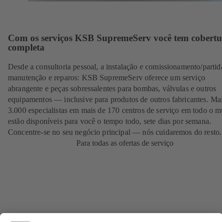
Com os serviços KSB SupremeServ você tem cobertu
completa
Desde a consultoria pessoal, a instalação e comissionamento/partid
manutenção e reparos: KSB SupremeServ oferece um serviço
abrangente e peças sobressalentes para bombas, válvulas e outros
equipamentos — inclusive para produtos de outros fabricantes. Ma
3.000 especialistas em mais de 170 centros de serviço em todo o 
estão disponíveis para você o tempo todo, sete dias por semana.
Concentre-se no seu negócio principal — nós cuidaremos do resto.
Para todas as ofertas de serviço