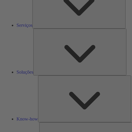
Serviços
Solu
Soluções
K
h
Know-how
F