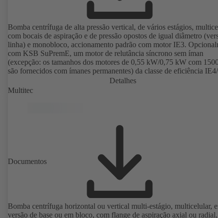
Bomba centrífuga de alta pressão vertical, de vários estágios, multice
com bocais de aspiração e de pressão opostos de igual diâmetro (ve
linha) e monobloco, accionamento padrão com motor IE3. Opciona
com KSB SuPremE, um motor de relutância síncrono sem íman
(excepção: os tamanhos dos motores de 0,55 kW/0,75 kW com 150
são fornecidos com ímanes permanentes) da classe de eficiência IE4
em conformidade com a norma IEC TS 60034-30-2:2016, para
Detalhes
funcionamento no sistema de controlo da rotação de tipo KSB Pum
Multitec
2 ou KSB PumpDrive 2 Eco sem codificador de posição do rotor. P
de fixação em conformidade com a norma EN 50347, substâncias d
revestimento em conformidade com a norma DIN V 42673 (07-2011
Versão com protecção antideflagrante disponível.
Documentos
Bomba centrífuga horizontal ou vertical multi-estágio, multicelular, 
versão de base ou em bloco, com flange de aspiração axial ou radial,