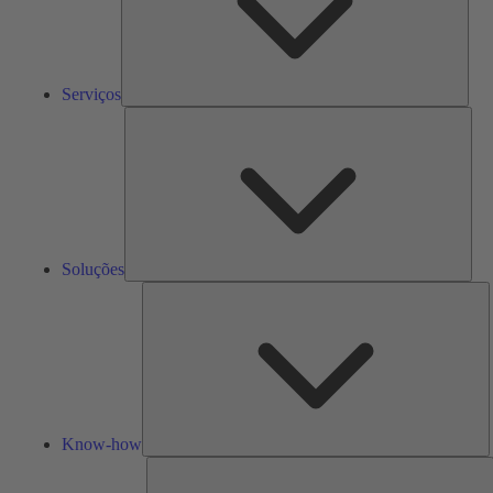
Serviços
Solu
Soluções
K
h
Know-how
F