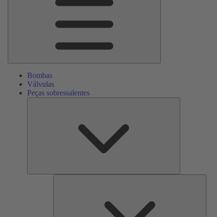
Bombas
Válvulas
Peças sobressalentes
Peças
sobressalente
Serv