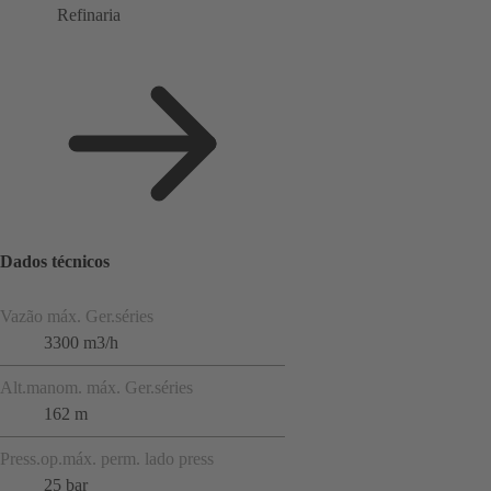
Refinaria
Dados técnicos
Vazão máx. Ger.séries
3300 m3/h
Alt.manom. máx. Ger.séries
162 m
Press.op.máx. perm. lado press
25 bar