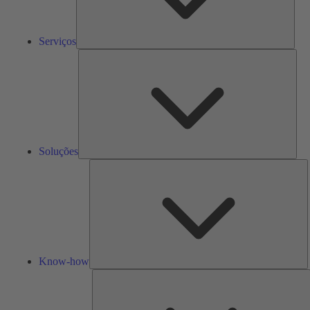
Serviços
Solu
Soluções
K
h
Know-how
F