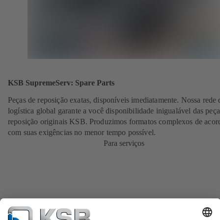
KSB SupremeServ: Spare Parts
Peças de reposição exatas, disponíveis imediatamente. Nossa rede 
logística global garante a você disponibilidade inigualável das peç
reposição originais KSB. Produzimos formatos complexos de acor
com suas exigências no menor tempo possível.
Para serviços