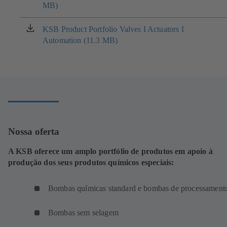
MB)
em
uma
nova
KSB Product Portfolio Valves I Actuators I
(abre
aba)
Automation (11.3 MB)
em
uma
nova
aba)
Nossa oferta
A KSB oferece um amplo portfólio de produtos em apoio à
produção dos seus produtos químicos especiais:
Bombas químicas standard e bombas de processament
Bombas sem selagem