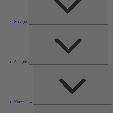
Serviços
Solu
Soluções
K
h
Know-how
F