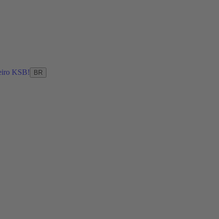
eiro KSB!
BR