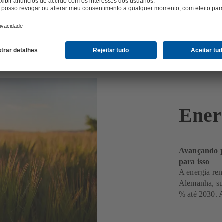
Ener
Avançando p
para isso
A energia ren
Alemanha, sua
% até 2030. 