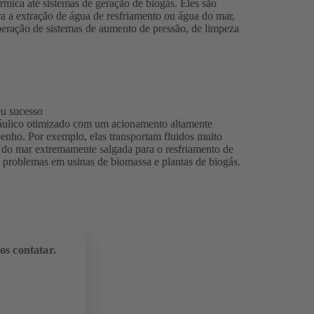
érmica até sistemas de geração de biogás. Eles são
ra a extração de água de resfriamento ou água do mar,
operação de sistemas de aumento de pressão, de limpeza
eu sucesso
áulico otimizado com um acionamento altamente
enho. Por exemplo, elas transportam fluidos muito
a do mar extremamente salgada para o resfriamento de
 problemas em usinas de biomassa e plantas de biogás.
os contatar.