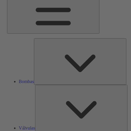
Bom
Bombas
Vál
Válvulas