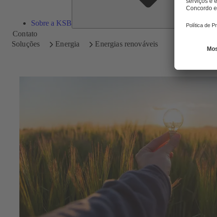
Sobre a KSB
Contato
Soluções
Energia
Energias renováveis