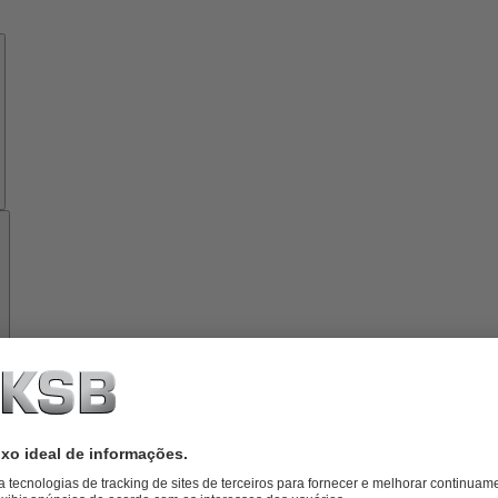
Know-
how
Ferramentas
Sobre
a
KSB