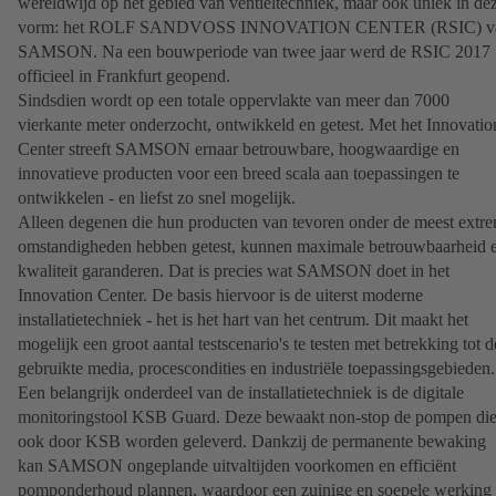
wereldwijd op het gebied van ventieltechniek, maar ook uniek in de
vorm: het ROLF SANDVOSS INNOVATION CENTER (RSIC) v
SAMSON. Na een bouwperiode van twee jaar werd de RSIC 2017
officieel in Frankfurt geopend.
Sindsdien wordt op een totale oppervlakte van meer dan 7000
vierkante meter onderzocht, ontwikkeld en getest. Met het Innovatio
Center streeft SAMSON ernaar betrouwbare, hoogwaardige en
innovatieve producten voor een breed scala aan toepassingen te
ontwikkelen - en liefst zo snel mogelijk.
Alleen degenen die hun producten van tevoren onder de meest extr
omstandigheden hebben getest, kunnen maximale betrouwbaarheid 
kwaliteit garanderen. Dat is precies wat SAMSON doet in het
Innovation Center. De basis hiervoor is de uiterst moderne
installatietechniek - het is het hart van het centrum. Dit maakt het
mogelijk een groot aantal testscenario's te testen met betrekking tot d
gebruikte media, procescondities en industriële toepassingsgebieden.
Een belangrijk onderdeel van de installatietechniek is de digitale
monitoringstool KSB Guard. Deze bewaakt non-stop de pompen di
ook door KSB worden geleverd. Dankzij de permanente bewaking
kan SAMSON ongeplande uitvaltijden voorkomen en efficiënt
pomponderhoud plannen, waardoor een zuinige en soepele werking