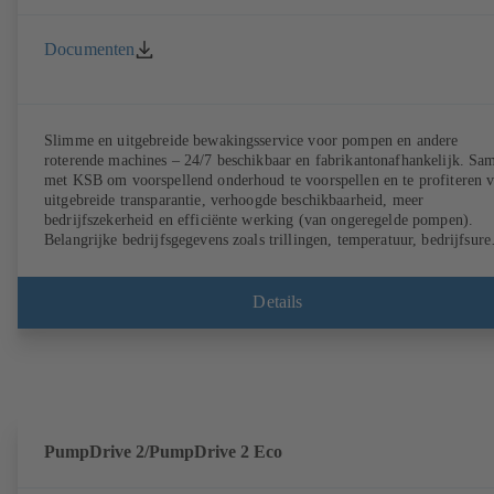
Documenten
Slimme en uitgebreide bewakingsservice voor pompen en andere
roterende machines – 24/7 beschikbaar en fabrikantonafhankelijk. Sa
met KSB om voorspellend onderhoud te voorspellen en te profiteren 
uitgebreide transparantie, verhoogde beschikbaarheid, meer
bedrijfszekerheid en efficiënte werking (van ongeregelde pompen).
Belangrijke bedrijfsgegevens zoals trillingen, temperatuur, bedrijfsure
en belastingsstatus (van ongeregelde pompen) kunnen altijd en overal
worden opgeroepen met KSB Guard. Indien er ook een afwijking van
normale werking optreedt, wordt er direct een melding verzonden via
Details
het KSB Guard webportaal/de app. Daarnaast bieden de experts van he
KSB Monitoring Center ondersteuning bij de oorzaakanalyse.
PumpDrive 2/PumpDrive 2 Eco