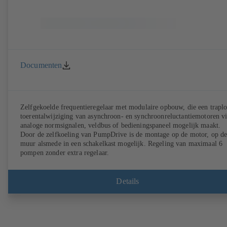
Documenten
Zelfgekoelde frequentieregelaar met modulaire opbouw, die een trapl
toerentalwijziging van asynchroon- en synchroonreluctantiemotoren v
analoge normsignalen, veldbus of bedieningspaneel mogelijk maakt.
Door de zelfkoeling van PumpDrive is de montage op de motor, op d
muur alsmede in een schakelkast mogelijk. Regeling van maximaal 6
pompen zonder extra regelaar.
Details