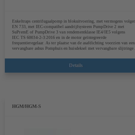
Enkeltraps centrifugaalpomp in blokuitvoering, met vermogens volge
EN 733, met IEC-compatibel aandrijfsysteem PumpDrive 2 met
SuPremE of PumpDrive 3 van rendementklasse IE4/IE5 volgens
IEC TS 60034-2-3:2016 en in de motor geïntegreerde
frequentieregelaar. As ter plaatse van de asafdichting voorzien van een
vervangbare asbus Pomphuis en huisdeksel met vervangbare slijtringe
Pomphuis met gegoten pompvoeten voor B-, C- en S-uitvoering.
Bevestigingspunten conform IEC 60072, maten van de ommanteling
conform DIN V 42673 (07-2011). ATEX-uitvoering mogelijk. De
Details
efficiëntievereisten van de ErP-richtlijnen ver vooruit.
HGM/HGM-S