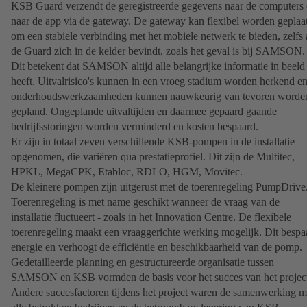
KSB Guard verzendt de geregistreerde gegevens naar de computers 
naar de app via de gateway. De gateway kan flexibel worden geplaat
om een stabiele verbinding met het mobiele netwerk te bieden, zelfs 
de Guard zich in de kelder bevindt, zoals het geval is bij SAMSON.
Dit betekent dat SAMSON altijd alle belangrijke informatie in beeld
heeft. Uitvalrisico's kunnen in een vroeg stadium worden herkend e
onderhoudswerkzaamheden kunnen nauwkeurig van tevoren worde
gepland. Ongeplande uitvaltijden en daarmee gepaard gaande
bedrijfsstoringen worden verminderd en kosten bespaard.
Er zijn in totaal zeven verschillende KSB-pompen in de installatie
opgenomen, die variëren qua prestatieprofiel. Dit zijn de Multitec,
HPKL, MegaCPK, Etabloc, RDLO, HGM, Movitec.
De kleinere pompen zijn uitgerust met de toerenregeling PumpDrive
Toerenregeling is met name geschikt wanneer de vraag van de
installatie fluctueert - zoals in het Innovation Centre. De flexibele
toerenregeling maakt een vraaggerichte werking mogelijk. Dit bespa
energie en verhoogt de efficiëntie en beschikbaarheid van de pomp.
Gedetailleerde planning en gestructureerde organisatie tussen
SAMSON en KSB vormden de basis voor het succes van het projec
Andere succesfactoren tijdens het project waren de samenwerking m