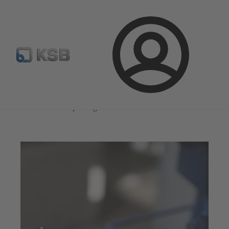
Configure Product
KSB Select
Standaard stuklijsten 
Aanmelding
Magazine
Nieuws over de toepassingen
Magazine
Nieuws over de toepassingen