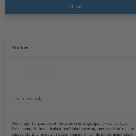
2016, voor bedrijf met toerenregelsysteem type KSB PumpDrive 2 of
KSB PumpDrive 2 Eco zonder rotorpositiesensor. Bevestigingspunten
Details
conform EN 50347, maten van de ommanteling conform DIN V 4267
(07-2011). ATEX-uitvoering mogelijk.
Multitec
Documenten
Meertraps, horizontale of verticale centrifugaalpomp van het type
ledenpomp, in fundatieplaat- en blokuitvoering, met axiale of radiale
zuigaansluiting, gegoten radiale waaiers en aan de motor gemonteerd