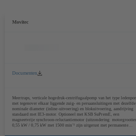
Movitec
Documenten
Meertraps, verticale hogedruk-centrifugaalpomp van het type ledenp
met tegenover elkaar liggende zuig- en persaansluitingen met dezelfde
nominale diameter (inline-uitvoering) en blokuitvoering, aandrijving
standaard met IE3-motor. Optioneel met KSB SuPremE, een
magneetvrije synchroon-reluctantiemotor (uitzondering: motorgrootte
0,55 kW / 0,75 kW met 1500 min⁻¹ zijn uitgerust met permanente
magneten) van efficiëntieklasse IE4/IE5 volgens IEC TS 60034-30-2: