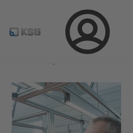
Configure Product
KSB Select
Standaard stuklijsten 
Aanmelding
Magazine
Innovatie en ontwikkeling
Magazine
Innovatie en ontwikkeling