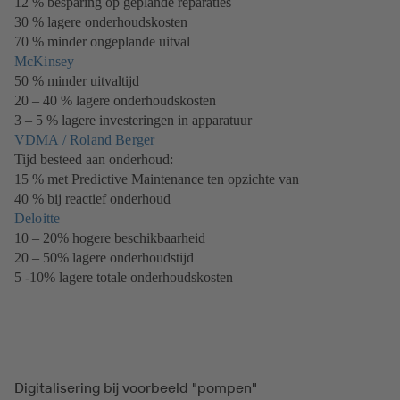
12 % besparing op geplande reparaties
in
30 % lagere onderhoudskosten
een
70 % minder ongeplande uitval
nieuw
McKinsey
(opent
tabblad)
50 % minder uitvaltijd
in
20 – 40 % lagere onderhoudskosten
een
3 – 5 % lagere investeringen in apparatuur
nieuw
VDMA / Roland Berger
tabblad)
(opent
Tijd besteed aan onderhoud:
in
15 % met Predictive Maintenance ten opzichte van
een
40 % bij reactief onderhoud
nieuw
Deloitte
(opent
tabblad)
10 – 20% hogere beschikbaarheid
in
20 – 50% lagere onderhoudstijd
een
5 -10% lagere totale onderhoudskosten
nieuw
tabblad)
Digitalisering bij voorbeeld "pompen"