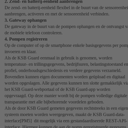
2. Zend- en batterij-eenheid aanbrengen
De zend- en batterij-eenheid flexibel in de buurt van de sensoreenhe
aanbrengen, activeren en met de sensoreenheid verbinden.
3. Gateway ophangen
De gateway in de buurt van de pompen ophangen en de ontvangst v
de mobiele telefoon controleren.
4. Pompen registreren
Op de computer of op de smartphone enkele basisgegevens per pom
invoeren en klaar.
Als de KSB Guard eenmaal in gebruik is genomen, worden
temperatuur- en trillingsgegevens, bedrijfsuren, belastingstoestand en
profiel, onderhoudsgeschiedenis en verdere gegevens verzameld.
Bovendien kunnen eigen documenten worden geüpload en digitaal
worden opgeslagen. Alle gegevens kunnen ten slotte gemakkelijk vi
het KSB Guard-webportaal of de KSB Guard-app worden
opgevraagd. Op deze manier wordt bij de pompen volledige digitale
transparantie met alle bijbehorende voordelen geboden.
Als de door KSB Guard gemeten gegevens rechtstreeks in een eigen
systeem moeten worden weergegeven, maakt de KSB Guard-data-
interface[PM5] dit mogelijk via een gestandaardiseerde REST-API-
interface. Hiermee kunnen de aan de pomp geregistreerde gegevens,