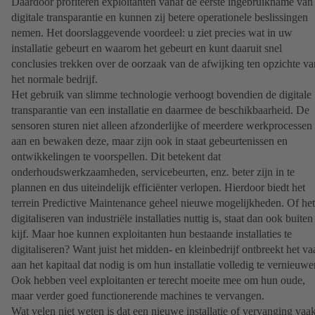
Daardoor profiteren exploitanten vanaf de eerste ingebruikname van
digitale transparantie en kunnen zij betere operationele beslissingen
nemen. Het doorslaggevende voordeel: u ziet precies wat in uw
installatie gebeurt en waarom het gebeurt en kunt daaruit snel
conclusies trekken over de oorzaak van de afwijking ten opzichte va
het normale bedrijf.
Het gebruik van slimme technologie verhoogt bovendien de digitale
transparantie van een installatie en daarmee de beschikbaarheid. De
sensoren sturen niet alleen afzonderlijke of meerdere werkprocessen
aan en bewaken deze, maar zijn ook in staat gebeurtenissen en
ontwikkelingen te voorspellen. Dit betekent dat
onderhoudswerkzaamheden, servicebeurten, enz. beter zijn in te
plannen en dus uiteindelijk efficiënter verlopen. Hierdoor biedt het
terrein Predictive Maintenance geheel nieuwe mogelijkheden. Of het
digitaliseren van industriële installaties nuttig is, staat dan ook buiten
kijf. Maar hoe kunnen exploitanten hun bestaande installaties te
digitaliseren? Want juist het midden- en kleinbedrijf ontbreekt het va
aan het kapitaal dat nodig is om hun installatie volledig te vernieuwe
Ook hebben veel exploitanten er terecht moeite mee om hun oude,
maar verder goed functionerende machines te vervangen.
Wat velen niet weten is dat een nieuwe installatie of vervanging vaa