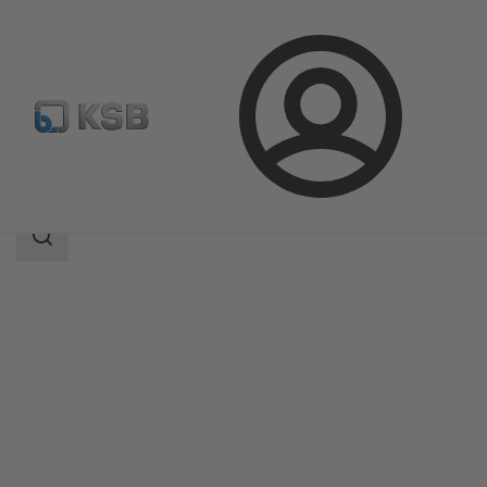
Aanmelding
Producten
Productcatalogus
Compacta
Zoekgebied
Zoekgebied