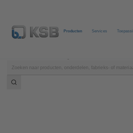
Producten
Services
Toepass
Producten
Productcatalogus
DeltaPrimo
Zoekgebied
Zoekgebied