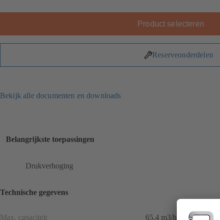
Product selecteren
Reserveonderdelen
Bekijk alle documenten en downloads
Belangrijkste toepassingen
Drukverhoging
Technische gegevens
Max. capaciteit
65.4 m3/h