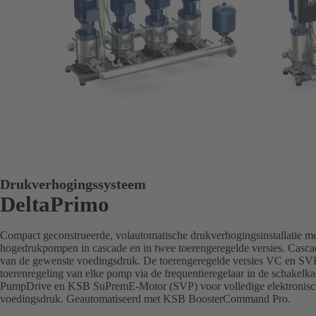
Drukverhogingssysteem
DeltaPrimo
Compact geconstrueerde, volautomatische drukverhogingsinstallatie met
hogedrukpompen in cascade en in twee toerengeregelde versies. Cascad
van de gewenste voedingsdruk. De toerengeregelde versies VC en SVP
toerenregeling van elke pomp via de frequentieregelaar in de schakelka
PumpDrive en KSB SuPremE-Motor (SVP) voor volledige elektronische
voedingsdruk. Geautomatiseerd met KSB BoosterCommand Pro.