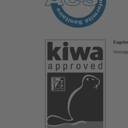
Engels
Verenig