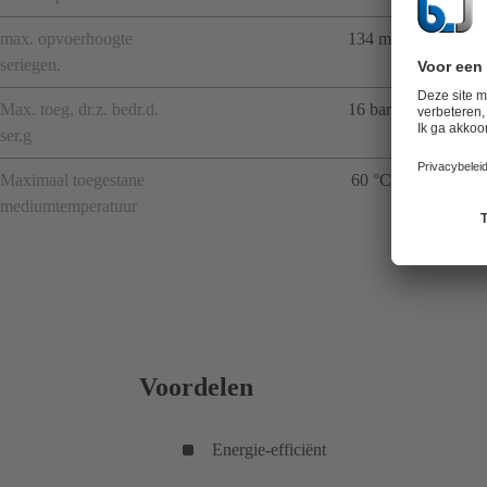
max. opvoerhoogte
134 m
seriegen.
Max. toeg. dr.z. bedr.d.
16 bar
ser.g
Maximaal toegestane
60 °C
mediumtemperatuur
Voordelen
Energie-efficiënt