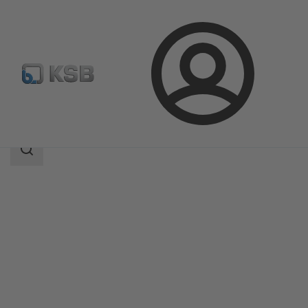
Aanmelding
Producten
Productcatalogus
Controlmatic E
Zoekgebied
Zoekgebied