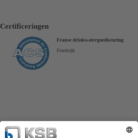
Certificeringen
Franse drinkwatergoedkeuring
Frankrijk