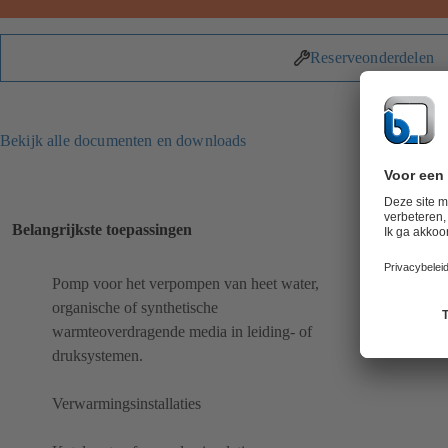
Reserveonderdelen
Bekijk alle documenten en downloads
Belangrijkste toepassingen
Pomp voor het verpompen van heet water,
organische of synthetische
warmteoverdragende media in leiding- of
druksystemen.
Verwarmingsinstallaties