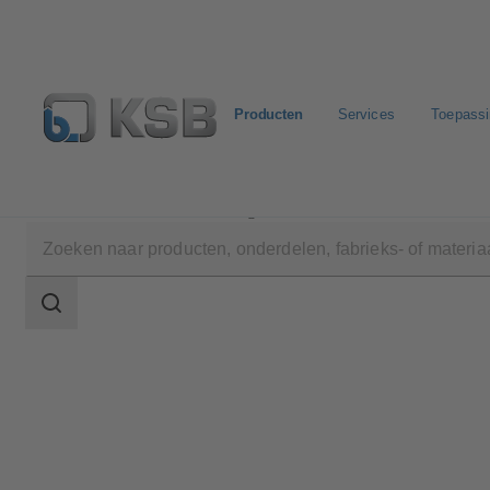
Producten
Services
Toepass
Producten
Productcatalogus
HPK
Zoekgebied
Zoekgebied