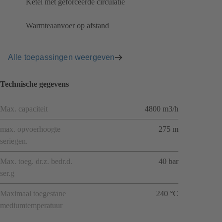
Ketel met geforceerde circulatie
Warmteaanvoer op afstand
Alle toepassingen weergeven
Technische gegevens
Max. capaciteit
4800 m3/h
max. opvoerhoogte
275 m
seriegen.
Max. toeg. dr.z. bedr.d.
40 bar
ser.g
Maximaal toegestane
240 °C
mediumtemperatuur