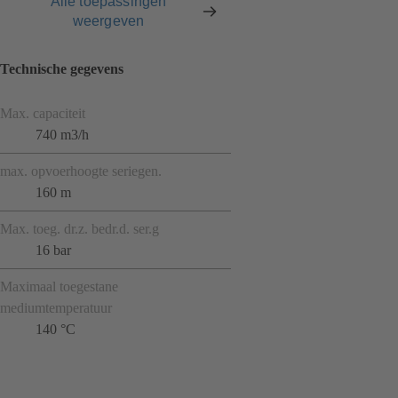
Alle toepassingen
weergeven
Technische gegevens
Max. capaciteit
740 m3/h
max. opvoerhoogte seriegen.
160 m
Max. toeg. dr.z. bedr.d. ser.g
16 bar
Maximaal toegestane
mediumtemperatuur
140 °C