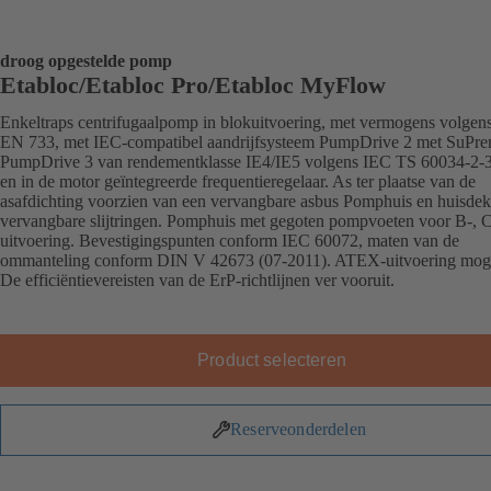
droog opgestelde pomp
Etabloc/Etabloc Pro/Etabloc MyFlow
Enkeltraps centrifugaalpomp in blokuitvoering, met vermogens volgen
EN 733, met IEC-compatibel aandrijfsysteem PumpDrive 2 met SuPr
PumpDrive 3 van rendementklasse IE4/IE5 volgens IEC TS 60034-2-
en in de motor geïntegreerde frequentieregelaar. As ter plaatse van de
asafdichting voorzien van een vervangbare asbus Pomphuis en huisdek
vervangbare slijtringen. Pomphuis met gegoten pompvoeten voor B-, C
uitvoering. Bevestigingspunten conform IEC 60072, maten van de
ommanteling conform DIN V 42673 (07-2011). ATEX-uitvoering moge
De efficiëntievereisten van de ErP-richtlijnen ver vooruit.
Product selecteren
Reserveonderdelen