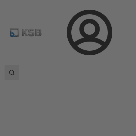
Aanmelding
Producten
Productcatalogus
Etabloc/Etabloc Pro/Etabloc MyFlow
Zoekgebied
Zoekgebied